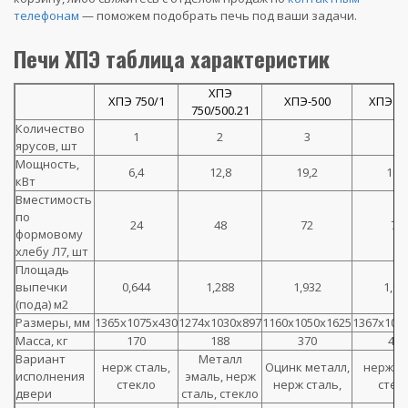
телефонам
— поможем подобрать печь под ваши задачи.
Печи ХПЭ таблица характеристик
ХПЭ
ХПЭ 750/1
ХПЭ-500
ХПЭ 75
750/500.21
Количество
1
2
3
3
ярусов, шт
Мощность,
6,4
12,8
19,2
19,2
кВт
Вместимость
по
24
48
72
72
формовому
хлебу Л7, шт
Площадь
выпечки
0,644
1,288
1,932
1,93
(пода) м2
Размеры, мм
1365x1075x430
1274х1030х897
1160х1050х1625
1367x107
Масса, кг
170
188
370
442
Вариант
Металл
нерж сталь,
Оцинк металл,
нерж ст
исполнения
эмаль, нерж
стекло
нерж сталь,
стек
двери
сталь, стекло