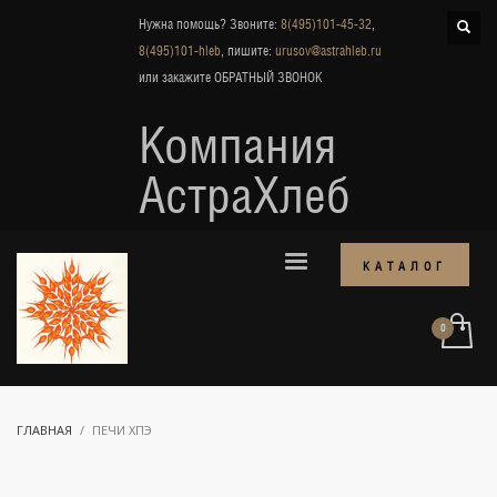
Нужна помощь? Звоните:
8(495)101-45-32
,
8(495)101-hleb
, пишите:
urusov@astrahleb.ru
или закажите
ОБРАТНЫЙ ЗВОНОК
Компания
АстраХлеб
КАТАЛОГ
ГЛАВНАЯ
ПЕЧИ ХПЭ