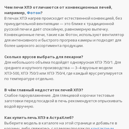
Чем печи ХПЭ отличаются от конвекционных печей,
например,
Фотон
?
В печах ХПЭ нагрев происходит естественной конвекцией, без
принудительной вентиляции — это ближе к традиционной
русской печи и даёт спокойную, равномерную выпечку.
Конвекционные печи, такие как Фотон, используют вентилятор
для интенсивного и быстрого прогрева камеры и подходят для
более широкого ассортимента продукции.
Сколько ярусов выбрать для пекарни?
Для небольшого объёма подойдёт одноярусная ХПЭ 750/1. Для
среднего и крупного производства — 3–4-ярусные модели
ХПЭ-500, ХПЭ 750/3 или ХПЭ 750/4, где каждый ярус регулируется
по температуре отдельно.
В чём главный недостаток печей ХПЭ?
Слабое пароувлажнение. Для глянцевой корочки тестовые
заготовки перед посадкой в печь рекомендуется опрыскивать
водой вручную.
Как купить печь ХПЭ в АстраХлеб?
Выберите модель в каталоге на этой странице и добавьте в
корзину, либо свяжитесь с отделом продаж по
контактным