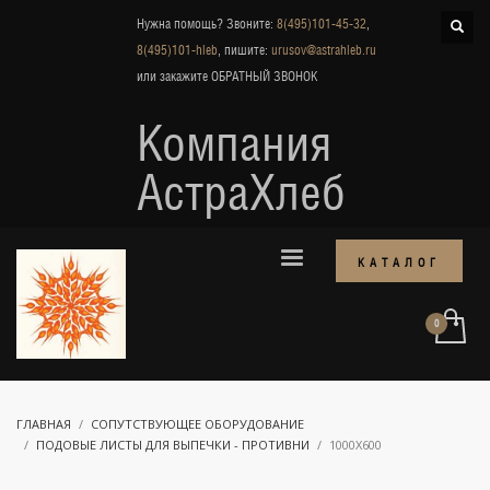
Нужна помощь? Звоните:
8(495)101-45-32
,
8(495)101-hleb
, пишите:
urusov@astrahleb.ru
или закажите
ОБРАТНЫЙ ЗВОНОК
Компания
АстраХлеб
КАТАЛОГ
ГЛАВНАЯ
СОПУТСТВУЮЩЕЕ ОБОРУДОВАНИЕ
ПОДОВЫЕ ЛИСТЫ ДЛЯ ВЫПЕЧКИ - ПРОТИВНИ
1000Х600