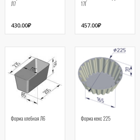
Л7
17Г
430.00
₽
457.00
₽
Форма хлебная Л6
Форма кекс 225