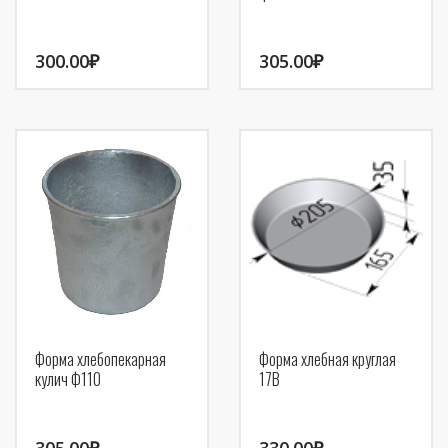
300.00
₽
305.00
₽
Форма хлебопекарная
Форма хлебная круглая
кулич Ф110
17В
305.00
₽
330.00
₽