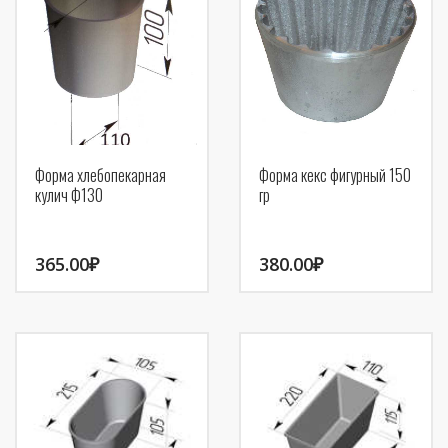
Форма хлебопекарная
Форма кекс фигурный 150
кулич Ф130
гр
365.00
₽
380.00
₽