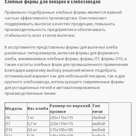
Хлебные формы для пекарен и хлебозаводов
Правильно подобранные хлебные формы являются важной
частью эффективного производства. Они помогают
поддерживать высокое качество продукции, повышать
производительность предприятия и обеспечивать
стабильность всех этапов выпечки.
В ассортименте представлены формы для выпечки хлеба
различных типоразмеров, включая формы для формового
хлеба, алюминиевые хлебные формы, формы Л7, формы Л10, а
также кассеты хлебных форм для промышленного применения.
Благодаря широкому выбору решений можно подобрать
оптимальный вариант как для небольшой пекарни, так и для
крупного хлебозавода, использующего современные формы
для ротационных печей и автоматизированные
производственные линии.
Размер по верхней
Тип
Модель
Вес хлеба
кромке
печи
Л6
1 кг
235х115х115
Любой
Л7
0,7 кг
220х110х115
любой
Л10
0,5 кг
215х105х105
любой
Л11
0,25
145х100х100
любой