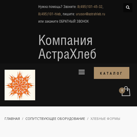
Нужна помощь? Звоните:
8(495)101-45-32
,
8(495)101-hleb
, пишите:
urusov@astrahleb.ru
или закажите
ОБРАТНЫЙ ЗВОНОК
Компания
АстраХлеб
КАТАЛОГ
ГЛАВНАЯ
СОПУТСТВУЮЩЕЕ ОБОРУДОВАНИЕ
ХЛЕБНЫЕ ФОРМЫ