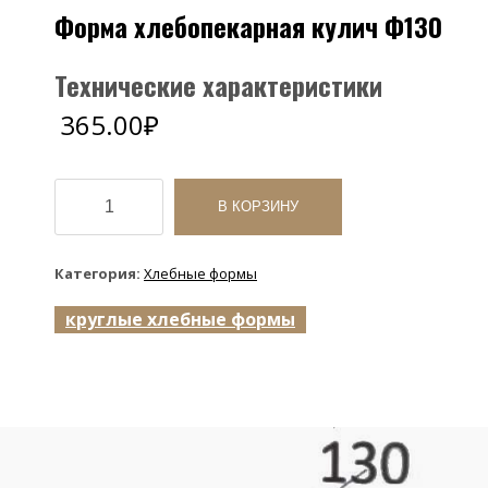
Форма хлебопекарная кулич Ф130
Технические характеристики
365.00
₽
Количество
товара
В КОРЗИНУ
Форма
хлебопекарная
кулич
Категория:
Хлебные формы
Ф130
круглые хлебные формы