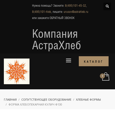
Нужна помощь? Звоните:
8(495)101-45-32
,
8(495)101-hleb
, пишите:
urusov@astrahleb.ru
или закажите
ОБРАТНЫЙ ЗВОНОК
Компания
АстраХлеб
КАТАЛОГ
ГЛАВНАЯ
СОПУТСТВУЮЩЕЕ ОБОРУДОВАНИЕ
ХЛЕБНЫЕ ФОРМЫ
ФОРМА ХЛЕБОПЕКАРНАЯ КУЛИЧ Ф130