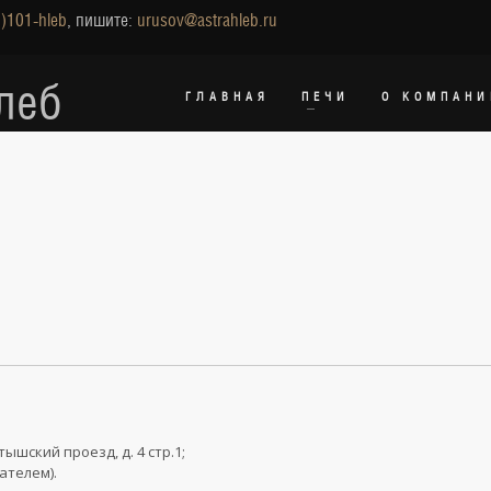
)101-hleb
, пишите:
urusov@astrahleb.ru
леб
ГЛАВНАЯ
ПЕЧИ
О КОМПАНИ
ышский проезд, д. 4 стр.1;
ателем).