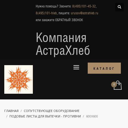
Нужна помощь? Звоните:
8(495)101-45-32
,
8(495)101-hleb
, пишите:
urusov@astrahleb.ru
или закажите
ОБРАТНЫЙ ЗВОНОК
Компания
АстраХлеб
КАТАЛОГ
ГЛАВНАЯ
СОПУТСТВУЮЩЕЕ ОБОРУДОВАНИЕ
ПОДОВЫЕ ЛИСТЫ ДЛЯ ВЫПЕЧКИ - ПРОТИВНИ
600Х600