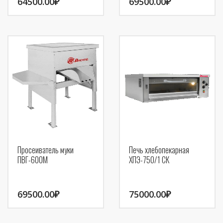
64500.00
₽
69500.00
₽
Просеиватель муки
Печь хлебопекарная
ПВГ-600М
ХПЭ-750/1 СК
69500.00
₽
75000.00
₽