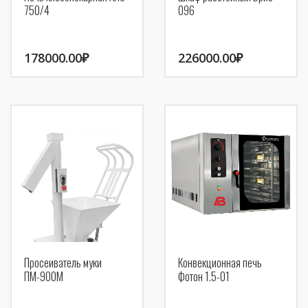
750/4
096
178000.00
₽
226000.00
₽
Просеиватель муки
Конвекционная печь
ПМ-900М
Фотон 1.5-01