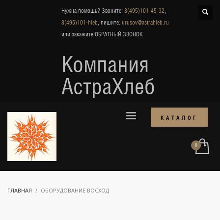
Нужна помощь? Звоните:
8(495)101-45-32
,
8(495)101-hleb
, пишите:
urusov@astrahleb.ru
или закажите
ОБРАТНЫЙ ЗВОНОК
Компания
АстраХлеб
КАТАЛОГ
ГЛАВНАЯ
ОБОРУДОВАНИЕ ВОСХОД