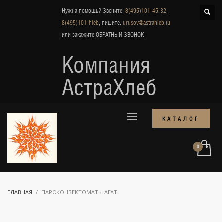
Нужна помощь? Звоните:
8(495)101-45-32
,
8(495)101-hleb
, пишите:
urusov@astrahleb.ru
или закажите
ОБРАТНЫЙ ЗВОНОК
Компания
АстраХлеб
КАТАЛОГ
ГЛАВНАЯ
ПАРОКОНВЕКТОМАТЫ АГАТ