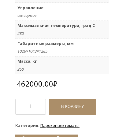
Управление
сенсорное
Максимальная температура, град С
280
Габаритные размеры, мм
1026×1043×1285
Масса, кг
250
462000.00
₽
Количество
товара
В КОРЗИНУ
Пароконвектомат
Агат
12
Категория:
Пароконвектоматы