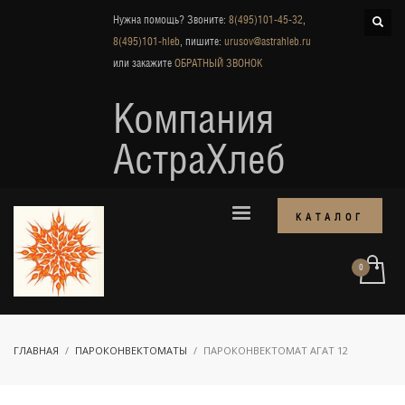
Нужна помощь? Звоните:
8(495)101-45-32
,
8(495)101-hleb
, пишите:
urusov@astrahleb.ru
или закажите
ОБРАТНЫЙ ЗВОНОК
Компания
АстраХлеб
КАТАЛОГ
ГЛАВНАЯ
ПАРОКОНВЕКТОМАТЫ
ПАРОКОНВЕКТОМАТ АГАТ 12