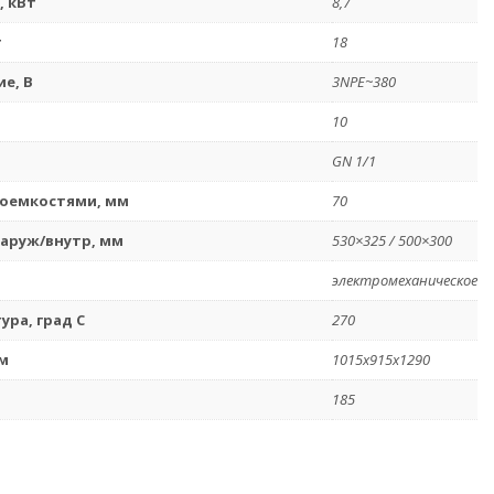
 кВт
8,7
т
18
е, В
3NPE~380
10
GN 1/1
роемкостями, мм
70
аруж/внутр, мм
530×325 / 500×300
электромеханическое
ра, град С
270
м
1015х915х1290
185