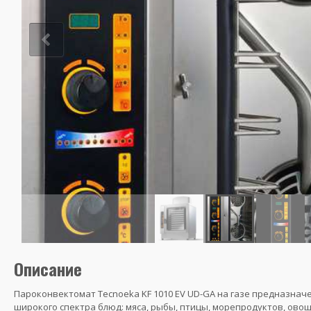
Описание
Пароконвектомат Tecnoeka KF 1010 EV UD-GA на газе предназнач
широкого спектра блюд: мяса, рыбы, птицы, морепродуктов, овощ