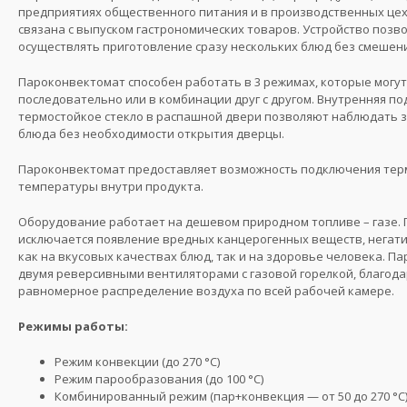
предприятиях общественного питания и в производственных цех
связана с выпуском гастрономических товаров. Устройство поз
осуществлять приготовление сразу нескольких блюд без смешения
Пароконвектомат способен работать в 3 режимах, которые могут
последовательно или в комбинации друг с другом. Внутренняя п
термостойкое стекло в распашной двери позволяют наблюдать з
блюда без необходимости открытия дверцы.
Пароконвектомат предоставляет возможность подключения тер
температуры внутри продукта.
Оборудование работает на дешевом природном топливе – газе. 
исключается появление вредных канцерогенных веществ, негат
как на вкусовых качествах блюд, так и на здоровье человека. 
двумя реверсивными вентиляторами с газовой горелкой, благод
равномерное распределение воздуха по всей рабочей камере.
Режимы работы:
Режим конвекции (до 270 °С)
Режим парообразования (до 100 °С)
Комбинированный режим (пар+конвекция — от 50 до 270 °С