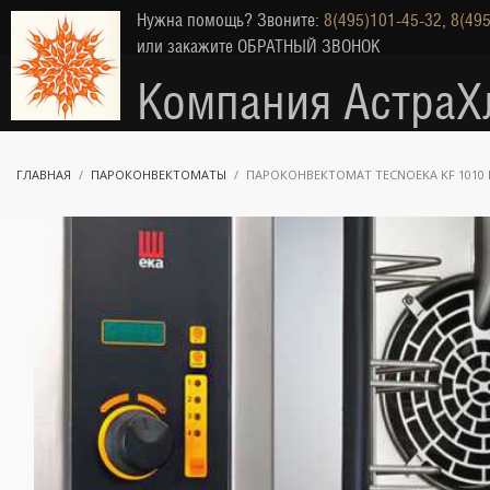
Нужна помощь? Звоните:
8(495)101-45-32
,
8(495
или закажите
ОБРАТНЫЙ ЗВОНОК
Компания АстраХ
ГЛАВНАЯ
ПАРОКОНВЕКТОМАТЫ
ПАРОКОНВЕКТОМАТ TECNOEKA KF 1010 