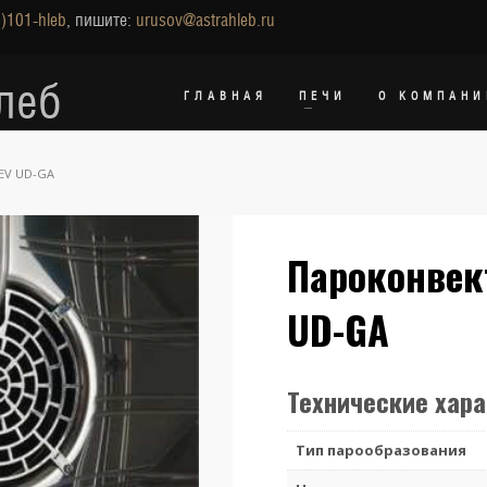
)101-hleb
, пишите:
urusov@astrahleb.ru
леб
ГЛАВНАЯ
ПЕЧИ
О КОМПАНИ
EV UD-GA
Пароконвект
UD-GA
Технические хар
Тип парообразования