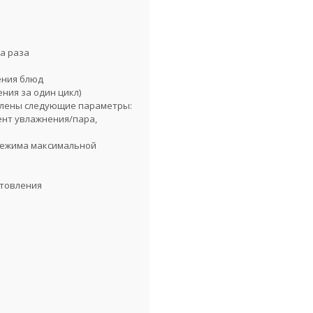
а раза
ения блюд
ния за один цикл)
овлены следующие параметры:
ент увлажнения/пара,
 режима максимальной
отовления