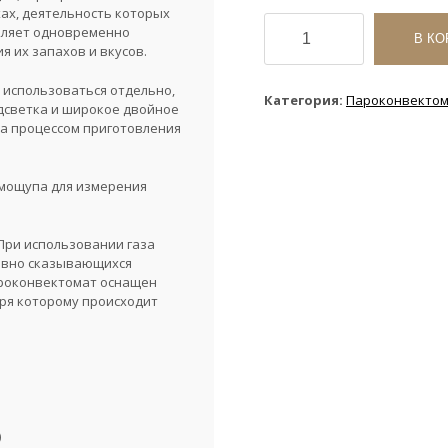
ах, деятельность которых
Количество
воляет одновременно
товара
В КО
 их запахов и вкусов.
Пароконвектомат
Tecnoeka
 использоваться отдельно,
KF
Категория:
Пароконвекто
одсветка и широкое двойное
1010
а процессом приготовления
EV
UD-
GA
мощупа для измерения
При использовании газа
ивно сказывающихся
Пароконвектомат оснащен
аря которому происходит
)