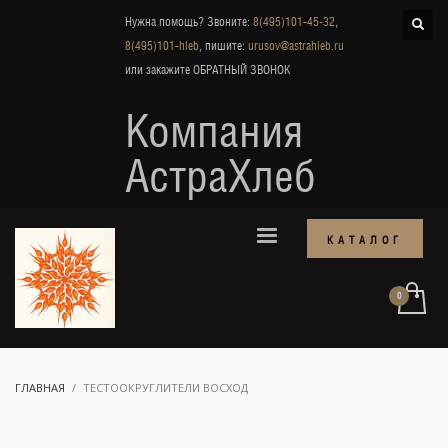
Нужна помощь? Звоните:
8(495)101-45-32
,
8(495)101-hleb
, пишите:
urusov@astrahleb.ru
или закажите
ОБРАТНЫЙ ЗВОНОК
Компания
АстраХлеб
КАТАЛОГ
ГЛАВНАЯ
ТЕСТООКРУГЛИТЕЛИ ВОСХОД