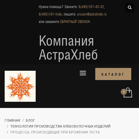
Нужна помощь? Звоните:
8(495)101-45-32
,
8(495)101-hleb
, пишите:
urusov@astrahleb.ru
или закажите
ОБРАТНЫЙ ЗВОНОК
Компания
АстраХлеб
КАТАЛОГ
ГЛАВНАЯ
БЛОГ
ТЕХНОЛОГИЯ ПРОИЗВОДСТВА ХЛЕБОБУЛОЧНЫХ ИЗДЕЛИЙ
ПРОЦЕССЫ, ПРОИСХОДЯЩИЕ ПРИ БРОЖЕНИИ ТЕСТА