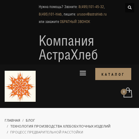
Нужна помощь? Звоните:
8(495)101-45-32
,
8(495)101-hleb
, пишите:
urusov@astrahleb.ru
или закажите
ОБРАТНЫЙ ЗВОНОК
Компания
АстраХлеб
КАТАЛОГ
ГЛАВНАЯ
БЛОГ
ТЕХНОЛОГИЯ ПРОИЗВОДСТВА ХЛЕБОБУЛОЧНЫХ ИЗДЕЛИЙ
ПРОЦЕСС ПРЕДВАРИТЕЛЬНОЙ РАССТОЙКИ