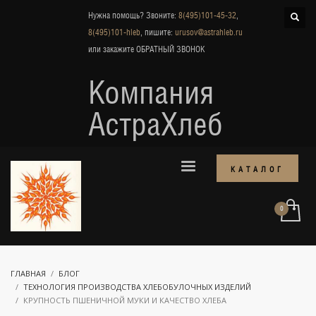
Нужна помощь? Звоните:
8(495)101-45-32
,
8(495)101-hleb
, пишите:
urusov@astrahleb.ru
или закажите
ОБРАТНЫЙ ЗВОНОК
Компания
АстраХлеб
КАТАЛОГ
ГЛАВНАЯ
БЛОГ
ТЕХНОЛОГИЯ ПРОИЗВОДСТВА ХЛЕБОБУЛОЧНЫХ ИЗДЕЛИЙ
КРУПНОСТЬ ПШЕНИЧНОЙ МУКИ И КАЧЕСТВО ХЛЕБА