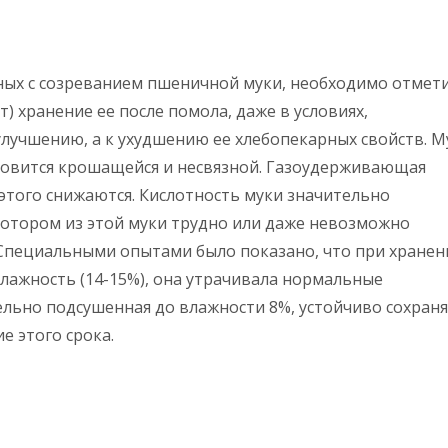
ных с созреванием пшеничной муки, необходимо отмети
) хранение ее после помола, даже в условиях,
улучшению, а к ухудшению ее хлебопекарных свойств. М
новится крошащейся и несвязной. Газоудерживающая
 этого снижаются. Кислотность муки значительно
котором из этой муки трудно или даже невозможно
 Специальными опытами было показано, что при хранен
лажность (14-15%), она утрачивала нормальные
ельно подсушенная до влажности 8%, устойчиво сохран
е этого срока.