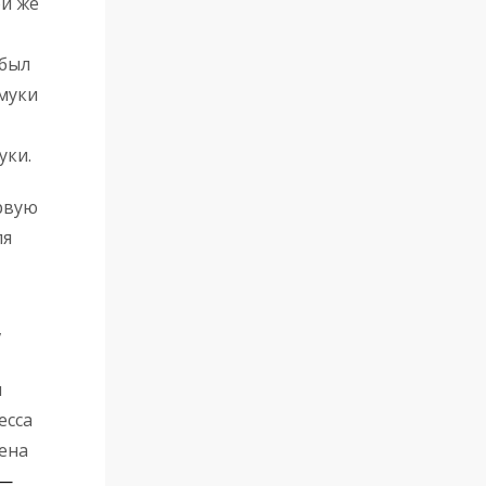
ой же
 был
муки
уки.
рвую
ля
,
ы
есса
щена
 —