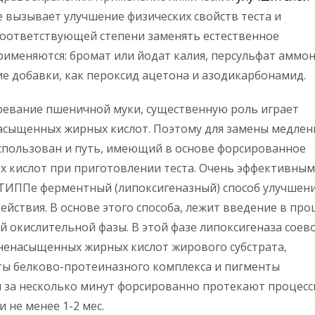
 вызывает улучшение физических свойств теста и
соответствующей степени заменять естественное
применяются: бромат или йодат калия, персульфат аммон
ие добавки, как пероксид ацетона и азодикарбонамид.
ревание пшеничной муки, существенную роль играет
асыщенных жирных кислот. Поэтому для замены медлен
спользован и путь, имеющий в основе форсированное
 кислот при приготовлении теста. Очень эффективным
ТИППе ферментный (липоксигеназный) способ улучшен
йствия. В основе этого способа, лежит введение в про
 окислительной фазы. В этой фазе липоксигеназа соев
ненасыщенных жирных кислот жирового субстрата,
ы белково-протеиназного комплекса и пигменты
 за несколько минут форсированно протекают процесс
 не менее 1-2 мес.