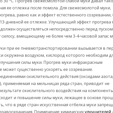
 30 °С. Прогрев свежесмолотой слабой муки давал так
ная ее отлежка после помола. Для свежесмолотой муки,
рогрева, равно как и эффект естественного созревании,
13-дневной ее отлежке. Улучшающий эффект прогрева 
в должен осуществляться непосредственно перед пуском
 силосу, вмещающему не более чем 3-4-часовой запас м
уки при ее пневмотранспортировании вызывается в пе
ки окружена воздухом, кислород которого необходим д
улучшения силы муки. Прогрев муки инфракрасным
е может существенно ускорять ее созревание.
оединениями окислительного действия (оксидами азота
), применяемая на мельницах ряда стран, приводит не
результате окислительного воздействия на компонент
ходит и повышение силы муки, лежащее в основе проц
ь, что в ряде стран искусственная отбелка муки запре
дравоохранения. Применение химических
улучшителей