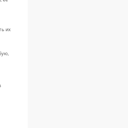
ть их
бую,
в