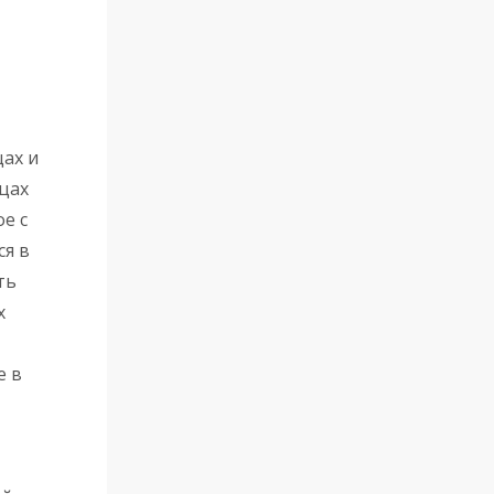
ах и
цах
е с
я в
ть
х
е в