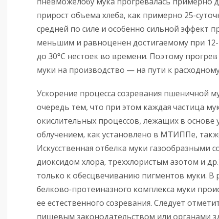
пневможелобу мука прогревалась примерно до
прирост объема хлеба, как примерно 25-суточ
средней по силе и особенно сильной эффект п
меньшим и равноценен достигаемому при 12-
до 30°С нестоек во времени. Поэтому прогре
муки на производство — на пути к расходному
Ускорение процесса созревания пшеничной м
очередь тем, что при этом каждая частица му
окислительных процессов, лежащих в основе 
облучением, как установлено в МТИППе, такж
Искусственная отбелка муки газообразными с
диоксидом хлора, треххлористым азотом и др.
только к обесцвечиванию пигментов муки. В 
белково-протеиназного комплекса муки проис
ее естественного созревания. Следует отметит
пищевым законодательством или органами з