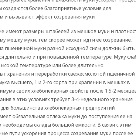
ом создаются более благоприятные условия для
м и вызывают эффект созревания муки.
ие имеют размеры штабелей из мешков муки и плотнос
му мешку муки, тем скорее может идти ее созревание.
ла пшеничной муки разной исходной силы должны быть
ся длительно и при повышенной температуре. Муку сла
высокой температуре или более длительно.
пыт хранения и переработки свежесмолотой пшеничной
мука высшего, 1 и 2-го сорта при храпении в мешках в
имума своих хлебопекарных свойств после 1,5-2 месяце
ания в этих условиях требует 3-4-недельного хранения
и для большинства хлебопекарных предприятий
еет обязательная отлежка муки до поступления ее на
 необходимы склады большой емкости. В связи с этим
е пути ускорения процесса созревания муки после ее