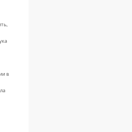
ть,
ука
ии в
яла