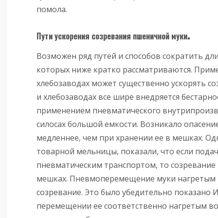
помола.
.
Пути ускорения созревания пшеничной муки
Возможен ряд путей и способов сократить дл
которых ниже кратко рассматриваются. Прим
хлебозаводах может существенно ускорять со
и хлебозаводах все шире внедряется бестарно
применением пневматического внутрипроизво
силосах большой емкости. Возникало опасение
медленнее, чем при хранении ее в мешках. О
товарной мельницы, показали, что если подач
пневматическим транспортом, то созревание м
мешках. Пневмоперемещение муки нагретым в
созревание. Это было убедительно показано 
перемещении ее соответственно нагретым воз