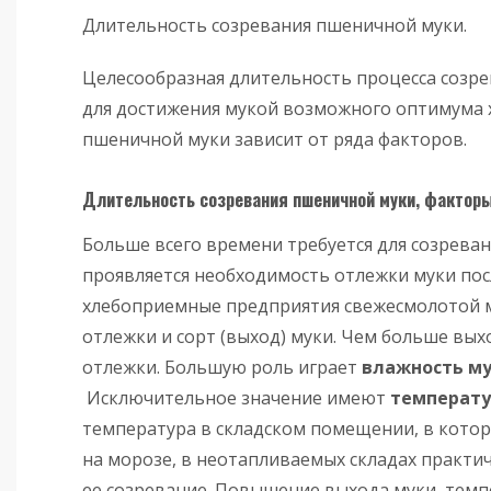
Длительность созревания пшеничной муки.
Целесообразная длительность процесса созр
для достижения мукой возможного оптимума х
пшеничной муки зависит от ряда факторов.
Длительность созревания пшеничной муки, факторы
Больше всего времени требуется для созреван
проявляется необходимость отлежки муки пос
хлебоприемные предприятия свежесмолотой му
отлежки и сорт (выход) муки. Чем больше вы
отлежки. Большую роль играет
влажность м
Исключительное значение имеют
температу
температура в складском помещении, в которо
на морозе, в неотапливаемых складах практ
ее созревание. Повышение выхода муки, темпе