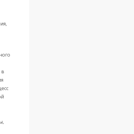
ия,
ного
 в
ия
цесс
ой
ы,