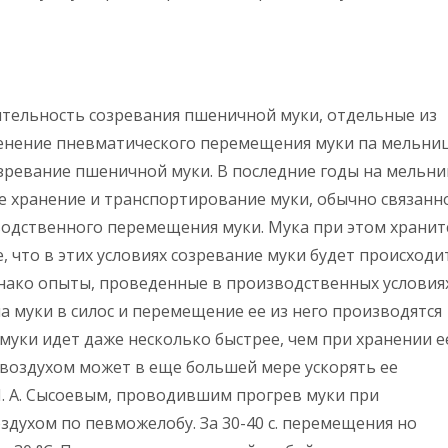
ительность созревания пшеничной муки, отдельные из
енение пневматического перемещения муки па мельниц
зревание пшеничной муки. В последние годы на мельни
е хранение и транспортирование муки, обычно связанно
дственного перемещения муки. Мука при этом хранитс
, что в этих условиях созревание муки будет происходи
днако опыты, проведенные в производственных условия
а муки в силос и перемещение ее из него производятся
уки идет даже несколько быстрее, чем при хранении е
оздухом может в еще большей мере ускорять ее
И. А. Сысоевым, проводившим прогрев муки при
духом по певможелобу. За 30-40 с. перемещения но