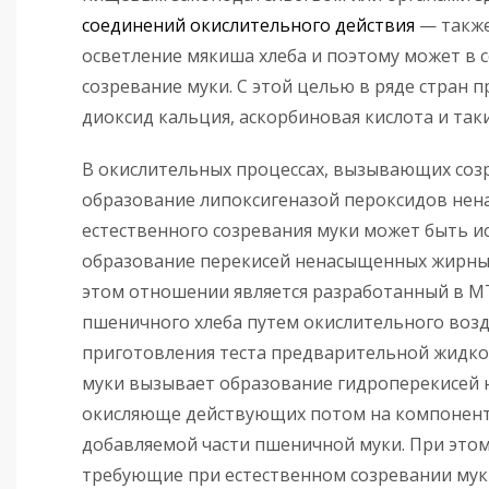
соединений окислительного действия
— также
осветление мякиша хлеба и поэтому может в 
созревание муки. С этой целью в ряде стран 
диоксид кальция, аскорбиновая кислота и так
В окислительных процессах, вызывающих соз
образование липоксигеназой пероксидов нен
естественного созревания муки может быть и
образование перекисей ненасыщенных жирных
этом отношении является разработанный в М
пшеничного хлеба путем окислительного возде
приготовления теста предварительной жидкой
муки вызывает образование гидроперекисей 
окисляюще действующих потом на компонент
добавляемой части пшеничной муки. При этом
требующие при естественном созревании муки