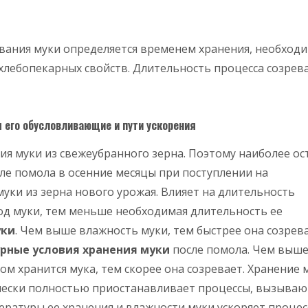
евания муки определяется временем хранения, необход
лебопекарных свойств. Длительность процесса созрев
 его обусловливающие и пути ускорения
ия муки из свежеубранного зерна. Поэтому наиболее ос
ле помола в осенние месяцы при поступлении на
ки из зерна нового урожая. Влияет на длительность
ход муки, тем меньше необходимая длительность ее
уки
. Чем выше влажность муки, тем быстрее она созрева
рные условия хранения муки
после помола. Чем выш
м хранится мука, тем скорее она созревает. Хранение 
ически полностью приостанавливает процессы, вызыва
ратуры ее хранения и влажности муки ускоряет процес