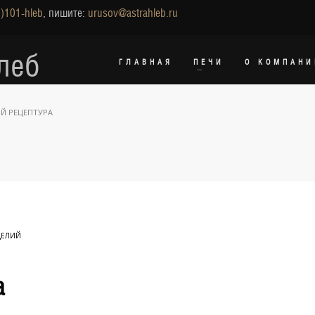
)101-hleb
, пишите:
urusov@astrahleb.ru
леб
ГЛАВНАЯ
ПЕЧИ
О КОМПАНИ
Й РЕЦЕПТУРА
ДЕЛИЙ
а