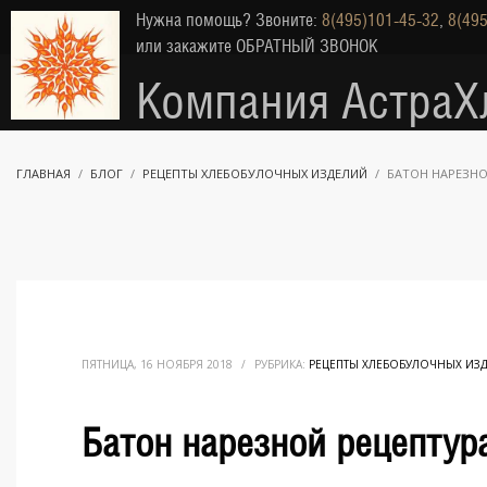
Нужна помощь? Звоните:
8(495)101-45-32
,
8(495
или закажите
ОБРАТНЫЙ ЗВОНОК
Компания АстраХ
ГЛАВНАЯ
БЛОГ
РЕЦЕПТЫ ХЛЕБОБУЛОЧНЫХ ИЗДЕЛИЙ
БАТОН НАРЕЗНО
ПЯТНИЦА, 16 НОЯБРЯ 2018
/
РУБРИКА:
РЕЦЕПТЫ ХЛЕБОБУЛОЧНЫХ ИЗ
Батон нарезной рецептур