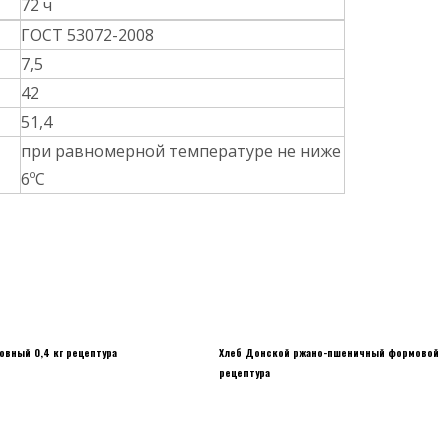
72 ч
ГОСТ 53072-2008
7,5
42
51,4
при равномерной температуре не ниже
6ºС
овный 0,4 кг рецептура
Хлеб Донской ржано-пшеничный формовой
рецептура