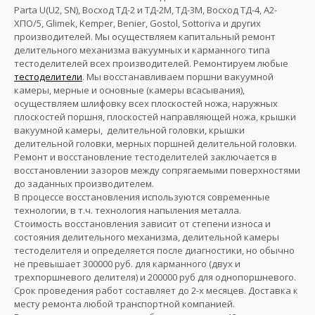
Parta U(U2, SN), Восход ТД-2 и ТД-2М, ТД-3М, Восход ТД-4, А2-
ХПО/5, Glimek, Kemper, Benier, Gostol, Sottoriva и других
производителей. Мы осуществляем капитальный ремонт
делительного механизма вакуумных и карманного типа
тестоделителей всех производителей. Ремонтируем любые
тестоделители
. Мы восстанавливаем поршни вакуумной
камеры, мерные и основные (камеры всасывания),
осуществляем шлифовку всех плоскостей ножа, наружных
плоскостей поршня, плоскостей направляющей ножа, крышки
вакуумной камеры, делительной головки, крышки
делительной головки, мерных поршней делительной головки.
Ремонт и восстановление тестоделителей заключается в
восстановлении зазоров между сопрягаемыми поверхностями
до заданных производителем.
В процессе восстановления используются современные
технологии, в т.ч. технология напыления металла.
Стоимость восстановления зависит от степени износа и
состояния делительного механизма, делительной камеры
тестоделителя и определяется после диагностики, но обычно
не превышает 300000 руб. для карманного (двух и
трехпоршневого делителя) и 200000 руб для однопоршневого.
Срок проведения работ составляет до 2-х месяцев. Доставка к
месту ремонта любой транспортной компанией.