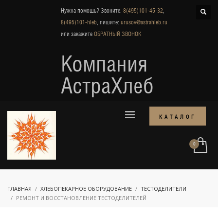
Нужна помощь? Звоните:
8(495)101-45-32
,
8(495)101-hleb
, пишите:
urusov@astrahleb.ru
или закажите
ОБРАТНЫЙ ЗВОНОК
Компания
АстраХлеб
КАТАЛОГ
ГЛАВНАЯ
ХЛЕБОПЕКАРНОЕ ОБОРУДОВАНИЕ
ТЕСТОДЕЛИТЕЛИ
РЕМОНТ И ВОССТАНОВЛЕНИЕ ТЕСТОДЕЛИТЕЛЕЙ