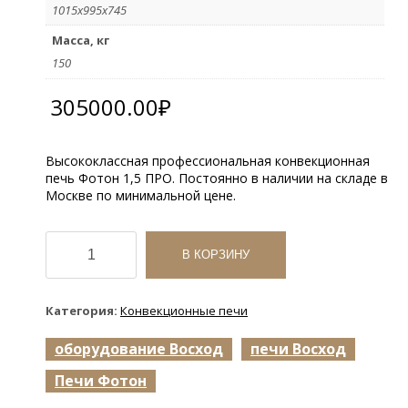
1015х995х745
Масса, кг
150
305000.00
₽
Высококлассная профессиональная конвекционная
печь Фотон 1,5 ПРО. Постоянно в наличии на складе в
Москве по минимальной цене.
Количество
товара
В КОРЗИНУ
Конвекционная
печь
Фотон
Категория:
Конвекционные печи
1.5
ПРО
оборудование Восход
печи Восход
Печи Фотон