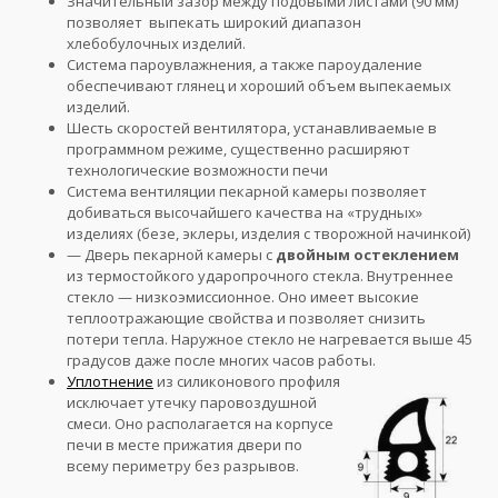
Значительный зазор между подовыми листами (90 мм)
позволяет выпекать широкий диапазон
хлебобулочных изделий.
Система пароувлажнения, а также пароудаление
обеспечивают глянец и хороший объем выпекаемых
изделий.
Шесть скоростей вентилятора, устанавливаемые в
программном режиме, существенно расширяют
технологические возможности печи
Система вентиляции пекарной камеры позволяет
добиваться высочайшего качества на «трудных»
изделиях (безе, эклеры, изделия с творожной начинкой)
— Дверь пекарной камеры с
двойным остеклением
из термостойкого ударопрочного стекла. Внутреннее
стекло — низкоэмиссионное. Оно имеет высокие
теплоотражающие свойства и позволяет снизить
потери тепла. Наружное стекло не нагревается выше 45
градусов даже после многих часов работы.
Уплотнение
из силиконового профиля
исключает утечку паровоздушной
смеси. Оно располагается на корпусе
печи в месте прижатия двери по
всему периметру без разрывов.