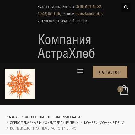
Нужна помощь? Звоните:
8(495)101-45-32
,
8(495)101-hleb
, пишите:
urusov@astrahleb.ru
или закажите
ОБРАТНЫЙ ЗВОНОК
Компания
АстраХлеб
КАТАЛОГ
ГЛАВНАЯ
ХЛЕБОПЕКАРНОЕ ОБОРУДОВАНИЕ
ХЛЕБОПЕКАРНЫЕ И КОНДИТЕРСКИЕ ПЕЧИ
КОНВЕКЦИОННЫЕ ПЕЧИ
КОНВЕКЦИОННАЯ ПЕЧЬ ФОТОН 1.5 ПРО