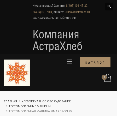
Нужна помощь? Звоните:
8(495)101-45-32
,
8(495)101-hleb
, пишите:
urusov@astrahleb.ru
или закажите
ОБРАТНЫЙ ЗВОНОК
Компания
АстраХлеб
КАТАЛОГ
ГЛАВНАЯ
ХЛЕБОПЕКАРНОЕ ОБОРУДОВАНИЕ
ТЕСТОМЕСИЛЬНЫЕ МАШИНЫ
ТЕСТОМЕСИЛЬНАЯ МАШИНА FIMAR 38/SN 2V