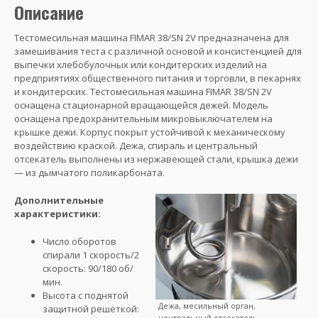
Описание
Тестомесильная машина FIMAR 38/SN 2V предназначена для
замешивания теста с различной основой и консистенцией для
выпечки хлебобулочных или кондитерских изделий на
предприятиях общественного питания и торговли, в пекарнях
и кондитерских. Тестомесильная машина FIMAR 38/SN 2V
оснащена стационарной вращающейся дежей. Модель
оснащена предохранительным микровыключателем на
крышке дежи. Корпус покрыт устойчивой к механическому
воздействию краской. Дежа, спираль и центральный
отсекатель выполнены из нержавеющей стали, крышка дежи
— из дымчатого поликарбоната.
Дополнительные
характеристики:
Число оборотов
спирали 1 скорость/2
скорость: 90/180 об/
мин.
Высота с поднятой
Дежа, месильный орган,
защитной решеткой:
центральный отсекатель