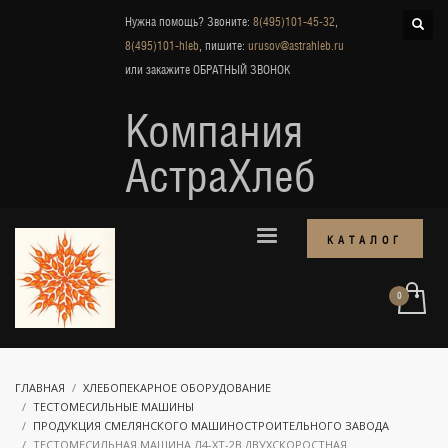
Нужна помощь? Звоните:
8(495)101-45-32
,
8(495)101-hleb
, пишите:
urusov@astrahleb.ru
или закажите
ОБРАТНЫЙ ЗВОНОК
Компания
АстраХлеб
КАТАЛОГ
ГЛАВНАЯ
ХЛЕБОПЕКАРНОЕ ОБОРУДОВАНИЕ
ТЕСТОМЕСИЛЬНЫЕ МАШИНЫ
ПРОДУКЦИЯ СМЕЛЯНСКОГО МАШИНОСТРОИТЕЛЬНОГО ЗАВОДА
ТЕСТОМЕСИЛЬНАЯ МАШИНА Л4-ХТ-2В ДВУХСКОРОСТНАЯ