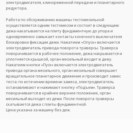
электродвигателя, клиноременной передачи и планетарного
редуктора.
Работа по обслуживанию машины тестомесильной
осуществляется одним тестомесом и состоит в следующем:
дежа накатывается на плиту фундаментную до упора и
одновременно замыкает контакты конечного выключателя
блокировки фиксации дежи. Нажатием «Опуск» включается
электродвигатель привода поворота траверсы. Траверса
поворачивается в рабочее положение, дежа накрывается и
уплотняется крышкой, орган месильный входит в дежу.
Нажатием кнопки «Пуск» включается электродвигатель
привода органа месильного, орган месильный совершает
вращательное планетарное движение и производит замес
теста: по истечении времени замеса, электродвигатель
останавливают и нажимают кнопку «Подъем». Траверса
поворачивается в крайнее верхнее положение, орган
месильный вьгходит из дежи. После поворота траверсы
скатывается дежа с плиты фундаментной.
Цена указана за машину без деж.