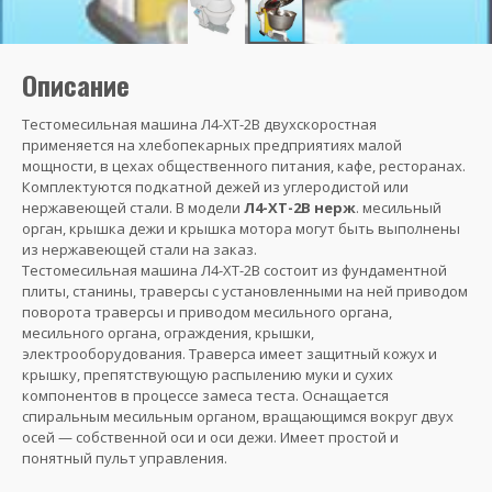
Описание
Тестомесильная машина Л4-ХТ-2В двухскоростная
применяется на хлебопекарных предприятиях малой
мощности, в цехах общественного питания, кафе, ресторанах.
Комплектуются подкатной дежей из углеродистой или
нержавеющей стали. В модели
Л4-ХТ-2В нерж
. месильный
орган, крышка дежи и крышка мотора могут быть выполнены
из нержавеющей стали на заказ.
Тестомесильная машина Л4-ХТ-2В состоит из фундаментной
плиты, станины, траверсы с установленными на ней приводом
поворота траверсы и приводом месильного органа,
месильного органа, ограждения, крышки,
электрооборудования. Траверса имеет защитный кожух и
крышку, препятствующую распылению муки и сухих
компонентов в процессе замеса теста. Оснащается
спиральным месильным органом, вращающимся вокруг двух
осей — собственной оси и оси дежи. Имеет простой и
понятный пульт управления.