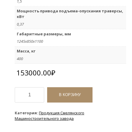
1,5
Мощность привода подъема-опускания траверсы,
кВт
0,37
Габаритные размеры, мм
1245х850х1100
Масса, кг
400
153000.00
₽
Количество
товара
В КОРЗИНУ
Тестомесильная
машина
Л4-
Категория:
Продукция Смелянского
ХТ-2В
Машиностроительного завода
двухскоростная