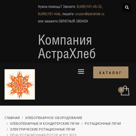
Нужна помощь? Звоните:
8(495)101-45-32
,
8(495)101-hleb
, пишите:
urusov@astrahleb.ru
или закажите
ОБРАТНЫЙ ЗВОНОК
Компания
АстраХлеб
КАТАЛОГ
ГЛАВНАЯ
ХЛЕБОПЕКАРНОЕ ОБОРУДОВАНИЕ
ХЛЕБОПЕКАРНЫЕ И КОНДИТЕРСКИЕ ПЕЧИ
РОТАЦИОННЫЕ ПЕЧИ
ЭЛЕКТРИЧЕСКИЕ РОТАЦИОННЫЕ ПЕЧИ
ПЕЧЬ РОТАЦИОННАЯ РОТОР АГРО 302Э