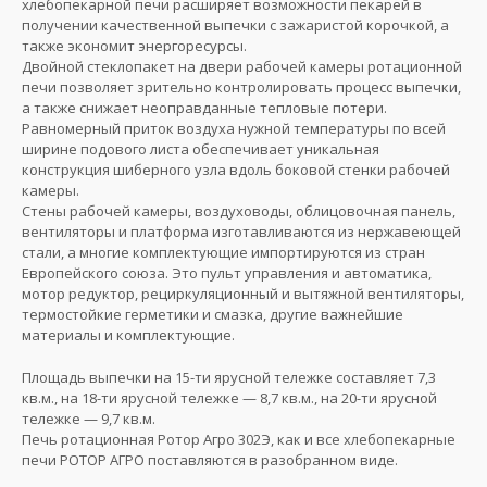
хлебопекарной печи расширяет возможности пекарей в
получении качественной выпечки с зажаристой корочкой, а
также экономит энергоресурсы.
Двойной стеклопакет на двери рабочей камеры ротационной
печи позволяет зрительно контролировать процесс выпечки,
а также снижает неоправданные тепловые потери.
Равномерный приток воздуха нужной температуры по всей
ширине подового листа обеспечивает уникальная
конструкция шиберного узла вдоль боковой стенки рабочей
камеры.
Стены рабочей камеры, воздуховоды, облицовочная панель,
вентиляторы и платформа изготавливаются из нержавеющей
стали, а многие комплектующие импортируются из стран
Европейского союза. Это пульт управления и автоматика,
мотор редуктор, рециркуляционный и вытяжной вентиляторы,
термостойкие герметики и смазка, другие важнейшие
материалы и комплектующие.
Площадь выпечки на 15-ти ярусной тележке составляет 7,3
кв.м., на 18-ти ярусной тележке — 8,7 кв.м., на 20-ти ярусной
тележке — 9,7 кв.м.
Печь ротационная Ротор Агро 302Э, как и все хлебопекарные
печи РОТОР АГРО поставляются в разобранном виде.