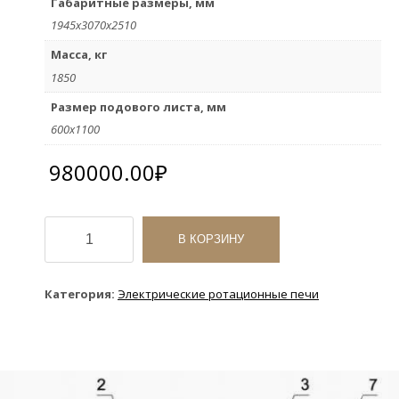
Габаритные размеры, мм
1945х3070х2510
Масса, кг
1850
Размер подового листа, мм
600х1100
980000.00
₽
Количество
товара
В КОРЗИНУ
Печь
ротационная
Ротор
Категория:
Электрические ротационные печи
Агро
302Э