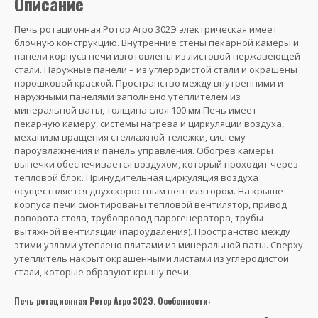
Описание
Печь ротационная Ротор Агро 302Э электрическая имеет
блочную конструкцию. Внутренние стены пекарной камеры и
панели корпуса печи изготовлены из листовой нержавеющей
стали. Наружные панели – из углеродистой стали и окрашены
порошковой краской. Пространство между внутренними и
наружными панелями заполнено утеплителем из
минеральной ваты, толщина слоя 100 мм.Печь имеет
пекарную камеру, системы нагрева и циркуляции воздуха,
механизм вращения стеллажной тележки, систему
пароувлажнения и панель управления. Обогрев камеры
выпечки обеспечивается воздухом, который проходит через
тепловой блок. Принудительная циркуляция воздуха
осуществляется двухскоростным вентилятором. На крыше
корпуса печи смонтированы тепловой вентилятор, привод
поворота стола, трубопровод парогенератора, трубы
вытяжной вентиляции (пароудаления). Пространство между
этими узлами утеплено плитами из минеральной ваты. Сверху
утеплитель накрыт окрашенными листами из углеродистой
стали, которые образуют крышу печи.
Печь ротационная Ротор Агро 302Э. Особенности: