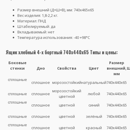
Размер внешний (Д×Ш×В), мм: 740х465х65
Вес изделия: 1,8-2,2 кг.
Материал: ПНД
Штабелируемый: да
Вкладываемый: нет
Температура использования: -40 +98°С
Ящик хлебный 4-х бортный 740х440х65 Типы и цены:
Боковые
Размер
стенки
Дно
Свойства
Цвет
внешний,
Ш
мм
сплошные
сплошное
морозостойкий
натуральный
740х440х65
морозостойкий
сплошные
сплошное
любой
740х440х65
цветной
сплошные
сплошное
цветной
синий
740х440х65
сплошные
сплошное
цветной
зелёный
740х440х65
сплошные
сплошное
цветной
красный
740х440х65