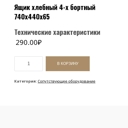
Ящик хлебный 4-х бортный
740х440х65
Технические характеристики
290.00
₽
Количество
товара
В КОРЗИНУ
Ящик
хлебный
4-
Категория:
Сопутствующее оборудование
х
бортный
740х440х65