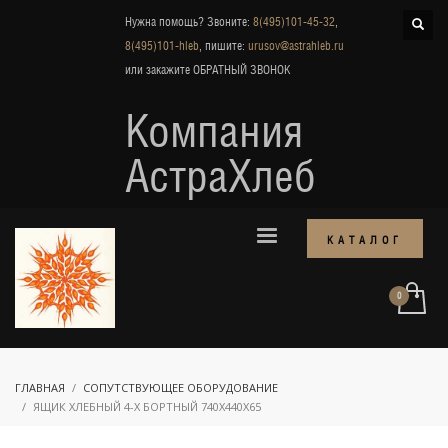
Нужна помощь? Звоните:
8(495)101-45-32
,
8(495)101-hleb
, пишите:
urusov@astrahleb.ru
или закажите
ОБРАТНЫЙ ЗВОНОК
Компания
АстраХлеб
КАТАЛОГ
ГЛАВНАЯ
СОПУТСТВУЮЩЕЕ ОБОРУДОВАНИЕ
ЯЩИК ХЛЕБНЫЙ 4-Х БОРТНЫЙ 740Х440Х65