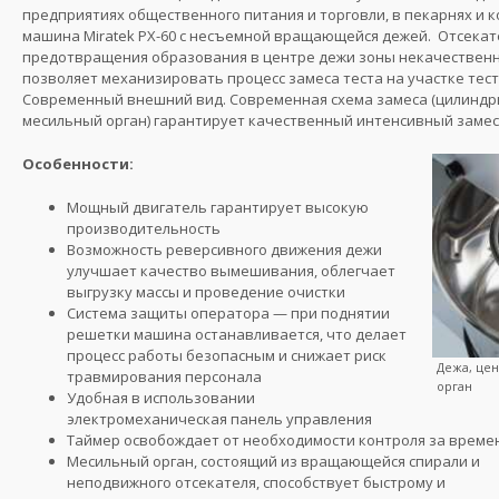
предприятиях общественного питания и торговли, в пекарнях и 
машина Miratek PX-60 с несъемной вращающейся дежей. Отсекат
предотвращения образования в центре дежи зоны некачественн
позволяет механизировать процесс замеса теста на участке тес
Современный внешний вид. Современная схема замеса (цилиндр
месильный орган) гарантирует качественный интенсивный замес 
Особенности:
Мощный двигатель гарантирует высокую
производительность
Возможность реверсивного движения дежи
улучшает качество вымешивания, облегчает
выгрузку массы и проведение очистки
Система защиты оператора — при поднятии
решетки машина останавливается, что делает
процесс работы безопасным и снижает риск
Дежа, це
травмирования персонала
орган
Удобная в использовании
электромеханическая панель управления
Таймер освобождает от необходимости контроля за врем
Месильный орган, состоящий из вращающейся спирали и
неподвижного отсекателя, способствует быстрому и