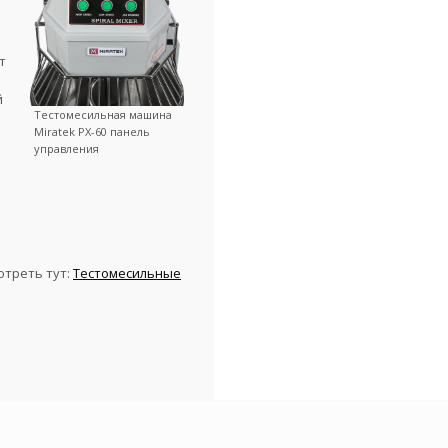
т
й
Тестомесильная машина
Miratek PX-60 панель
управления
отреть тут:
Тестомесильные