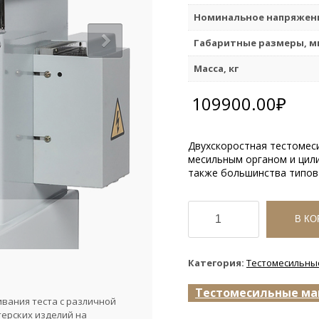
Номинальное напряжени
Габаритные размеры, м
Масса, кг
109900.00
₽
Двухскоростная тестомес
месильным органом и цил
также большинства типов 
Количество
товара
В КО
Тестомесильная
машина
Miratek
Категория:
Тестомесильн
PX-
60
Тестомесильные ма
вания теста с различной
терских изделий на