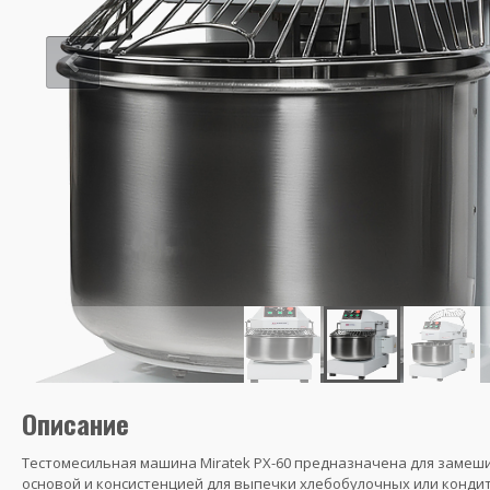
Описание
Тестомесильная машина Miratek PX-60 предназначена для замеши
основой и консистенцией для выпечки хлебобулочных или конди