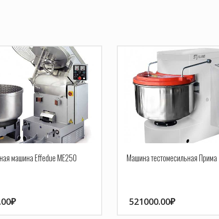
ная машина Effedue ME250
Машина тестомесильная Прима
.00
₽
521000.00
₽