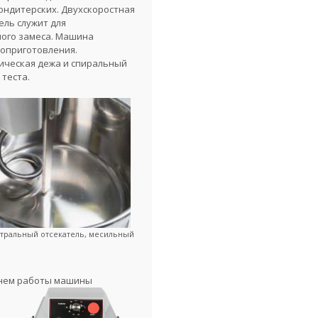
кондитерских. Двухскоростная
ель служит для
ого замеса. Машина
топриготовления.
ическая дежа и спиральный
теста.
нтральный отсекатель, месильный
енем работы машины