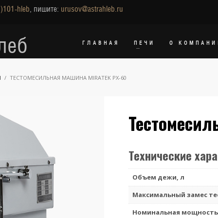
)101-hleb
, пишите:
urusov@astrahleb.ru
леб
ГЛАВНАЯ
ПЕЧИ
О КОМПАНИ
Ы
ТЕСТОМЕСИЛЬНАЯ МАШИНА MIRATEK PX-60
Тестомесил
Технические хар
Объем дежи, л
Максимальный замес тес
Номинальная мощность,