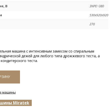
е, В
3NPE~380
м
530х920х920
270
ильная машина с интенсивным замесом со спиральным
индрической дежей для любого типа дрожжевого теста, а
кондитерского теста.
РЗИНУ
ые машины
шины Miratek