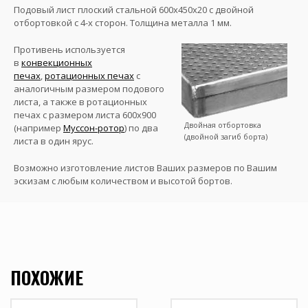
Подовый лист плоский стальной 600х450х20 с двойной
отбортовкой с 4-х сторон. Толщина металла 1 мм.
Противень используется
в
конвекционных
печах
,
ротационных печах
с
аналогичным размером подового
листа, а также в ротационных
печах с размером листа 600х900
Двойная отбортовка
(например
Муссон-ротор
) по два
(двойной загиб борта)
листа в один ярус.
Возможно изготовление листов Ваших размеров по Вашим
эскизам с любым количеством и высотой бортов.
ПОХОЖИЕ