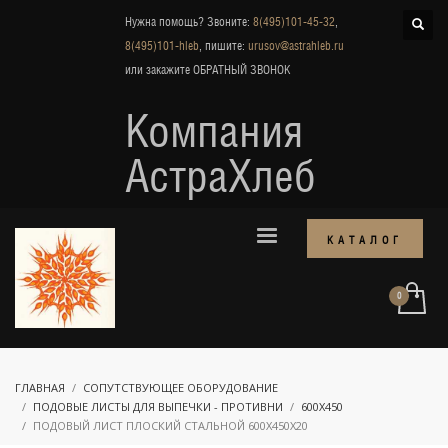
Нужна помощь? Звоните:
8(495)101-45-32
,
8(495)101-hleb
, пишите:
urusov@astrahleb.ru
или закажите
ОБРАТНЫЙ ЗВОНОК
Компания
АстраХлеб
КАТАЛОГ
ГЛАВНАЯ
СОПУТСТВУЮЩЕЕ ОБОРУДОВАНИЕ
ПОДОВЫЕ ЛИСТЫ ДЛЯ ВЫПЕЧКИ - ПРОТИВНИ
600Х450
ПОДОВЫЙ ЛИСТ ПЛОСКИЙ СТАЛЬНОЙ 600Х450Х20