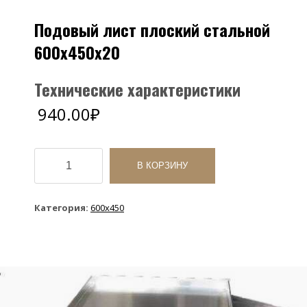
Подовый лист плоский стальной
600х450х20
Технические характеристики
940.00
₽
Количество
товара
В КОРЗИНУ
Подовый
лист
плоский
Категория:
600х450
стальной
600х450х20