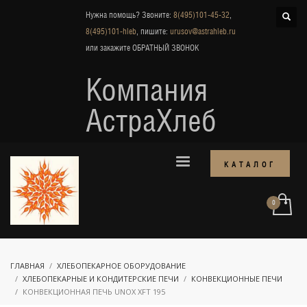
Нужна помощь? Звоните:
8(495)101-45-32
,
8(495)101-hleb
, пишите:
urusov@astrahleb.ru
или закажите
ОБРАТНЫЙ ЗВОНОК
Компания
АстраХлеб
КАТАЛОГ
ГЛАВНАЯ
ХЛЕБОПЕКАРНОЕ ОБОРУДОВАНИЕ
ХЛЕБОПЕКАРНЫЕ И КОНДИТЕРСКИЕ ПЕЧИ
КОНВЕКЦИОННЫЕ ПЕЧИ
КОНВЕКЦИОННАЯ ПЕЧЬ UNOX XFT 195