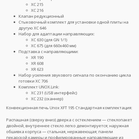
XC 215
XC 216
Клапан редукционный
Стыковочный комплект для установки одной плиты на
другую XC 646
Набор для адаптации направляющих:
XC 630 (для GN 1/1)
XC 675 (для 660х460 мм)
Подставка с направляющими:
XR 190
XR 608
XR 623
Набор усиления звукового сигнала по окончанию цикла
готовки XC 706
Комплект UNOX.Link:
XC 231 (USB интерфейс)
XC 232 (сканнер)
Конвекционная печь Unox XFT 195 Стандартная комплектация:
Распашная (сверху вниз) дверка с остеклением — стеклопакет
двойной, внутреннее стекло легко демонтируется; наружная
обшивка корпуса — стальная, нержавеющая; панели
пекарской камеры и профилированные направляющие из