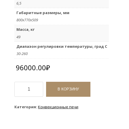
6,5
Габаритные размеры, мм
800х770х509
Масса, кг
49
Диапазон регулировки температуры, град С
30-260
96000.00
₽
Количество
товара
В КОРЗИНУ
Конвекционная
печь
Unox
Категория:
Конвекционные печи
XFT
195