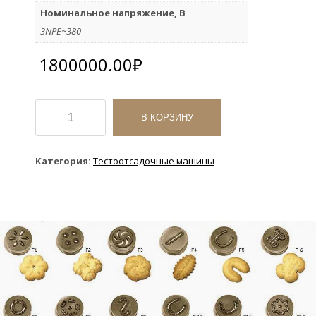
Номинальное напряжение, В
3NPE~380
1800000.00
₽
Количество
товара
В КОРЗИНУ
Отсадочная
машина
Eurodrop
Категория:
Тестоотсадочные машины
TFV600
Mimac