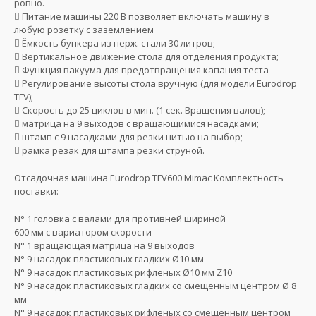
ровно.
 Питание машины 220 В позволяет включать машину в
любую розетку с заземлением
 Ёмкость бункера из нерж. стали 30 литров;
 Вертикальное движение стола для отделения продукта;
 Функция вакуума для предотвращения капания теста
 Регулирование высоты стола вручную (для модели Eurodrop
TFV);
 Скорость до 25 циклов в мин. (1 сек. Вращения валов);
 матрица на 9 выходов с вращающимися насадками;
 штамп с 9 насадками для резки нитью на выбор;
 рамка резак для штампа резки струной.
Отсадочная машина Eurodrop TFV600 Mimac Комплектность
поставки:
N° 1 головка с валами для противней шириной
600 мм с вариатором скорости
N° 1 вращающая матрица на 9 выходов
N° 9 насадок пластиковых гладких Ø10 мм
N° 9 насадок пластиковых рифленых Ø10 мм Z10
N° 9 насадок пластиковых гладких со смещенным центром Ø 8
мм
N° 9 насадок пластиковых рифленых со смещенным центром