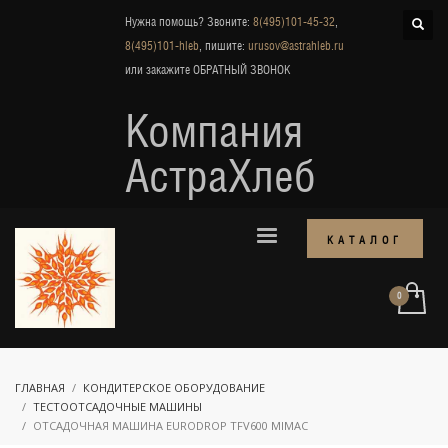
Нужна помощь? Звоните:
8(495)101-45-32
,
8(495)101-hleb
, пишите:
urusov@astrahleb.ru
или закажите
ОБРАТНЫЙ ЗВОНОК
Компания
АстраХлеб
КАТАЛОГ
ГЛАВНАЯ
КОНДИТЕРСКОЕ ОБОРУДОВАНИЕ
ТЕСТООТСАДОЧНЫЕ МАШИНЫ
ОТСАДОЧНАЯ МАШИНА EURODROP TFV600 MIMAC