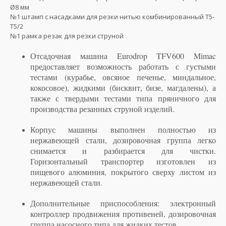
Ø8 мм
№1 штамп с насадками для резки нитью комбинированный T5-
T5/2
№1 рамка резак для резки струной
Отсадочная машина Eurodrop TFV600 Mimac
предоставляет возможность работать с густыми
тестами (курабье, овсяное печенье, миндальное,
кокосовое), жидкими (бисквит, бизе, магдалены), а
также с твердыми тестами типа пряничного для
производства резанных струной изделий.
Корпус машины выполнен полностью из
нержавеющей стали, дозировочная группа легко
снимается и разбирается для чистки.
Горизонтальный транспортер изготовлен из
пищевого алюминия, покрытого сверху листом из
нержавеющей стали.
Дополнительные приспособления: электронный
контроллер продвижения противеней, дозировочная
группа насосного типа для жидких тестов.