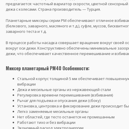
предлагается: частотный вариатор скорости, цветной сенсорный 
дежа с колесами. Страна производитель — Турция.
Планетарные миксеры серии PM обеспечивают отличное взбива
(белкового, заварного, масляного и т.д.), суфле, муссов, бисквитно
заварного теста и т.д.
В процессе работы насадка совершает вращение вокруг своей о
вокруг оси дежи. Конструктивно обеспечены минимальные зазор
дежи, что обеспечивает качественное перемешивание и взбива
Миксер планетарный PM40 Особенности:
Стальной корпус толщиной 5 мм обеспечивает повышенную
вибрации
Дежа и месильные органы из нержавеющей стали
Регулировка времени перемешивания (взбивания)
Рычаг для подъема и опускания дежи (сбоку)
Установка, центровка и фиксирование дежи происходит бы
Легко заменяемые месильные органы
Нет областей, где тесто останется не промешанным
Работают тихо и без вибрации
Экономный расход электроэнергии