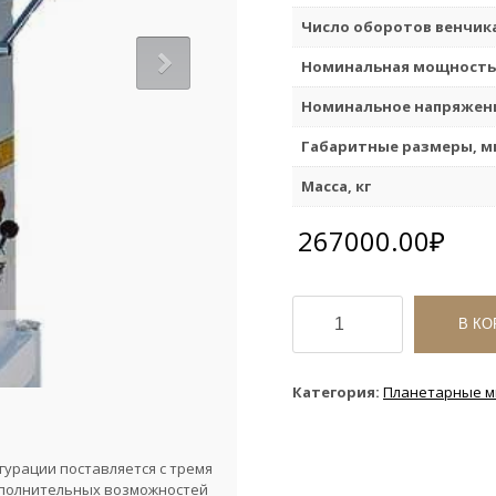
Число оборотов венчика
Номинальная мощность,
Номинальное напряжени
Габаритные размеры, м
Масса, кг
267000.00
₽
Количество
товара
В КО
Миксер
планетарный
PM40
Категория:
Планетарные м
гурации поставляется с тремя
 дополнительных возможностей