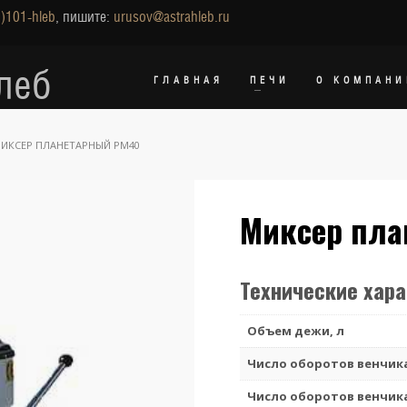
)101-hleb
, пишите:
urusov@astrahleb.ru
леб
ГЛАВНАЯ
ПЕЧИ
О КОМПАНИ
ИКСЕР ПЛАНЕТАРНЫЙ PM40
Миксер пла
Технические хар
Объем дежи, л
Число оборотов венчика
Число оборотов венчика