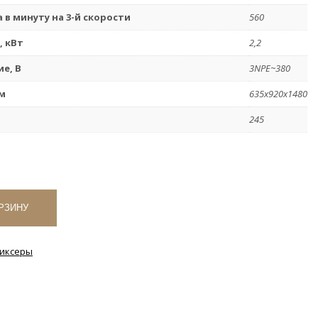
 в минуту на 3-й скорости
560
 кВт
2,2
е, В
3NPE~380
м
635х920х1480
245
РЗИНУ
иксеры