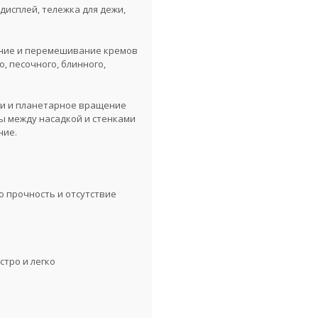
дисплей, тележка для дежи,
ние и перемешивание кремов
го, песочного, блинного,
си и планетарное вращение
ы между насадкой и стенками
ние.
 прочность и отсутствие
стро и легко