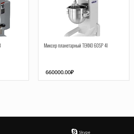
B
Миксер планетарный TEKNO 60SP 4I
660000.00
₽
Skype