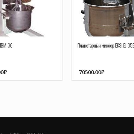
ШВМ-30
Планетарный миксер EKSI EJ-35
00
₽
70500.00
₽