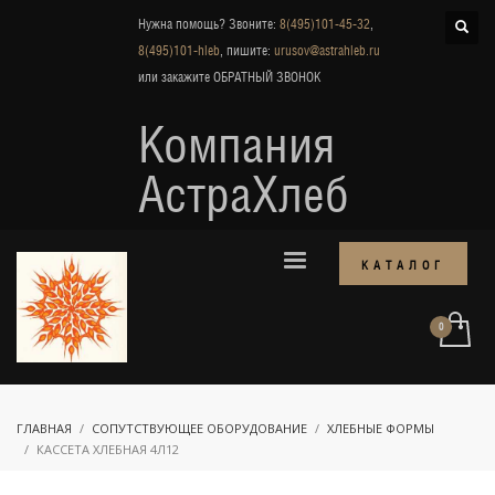
Нужна помощь? Звоните:
8(495)101-45-32
,
8(495)101-hleb
, пишите:
urusov@astrahleb.ru
или закажите
ОБРАТНЫЙ ЗВОНОК
Компания
АстраХлеб
КАТАЛОГ
ГЛАВНАЯ
СОПУТСТВУЮЩЕЕ ОБОРУДОВАНИЕ
ХЛЕБНЫЕ ФОРМЫ
КАССЕТА ХЛЕБНАЯ 4Л12