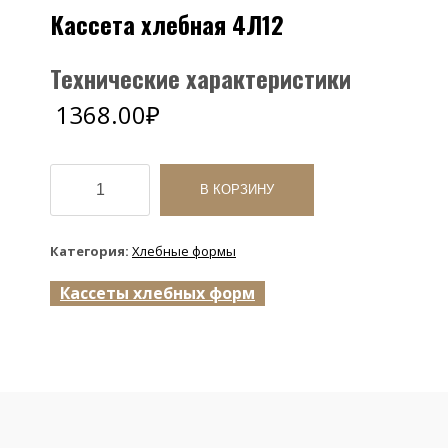
Кассета хлебная 4Л12
Технические характеристики
1368.00
₽
Количество
товара
В КОРЗИНУ
Кассета
хлебная
4Л12
Категория:
Хлебные формы
Кассеты хлебных форм