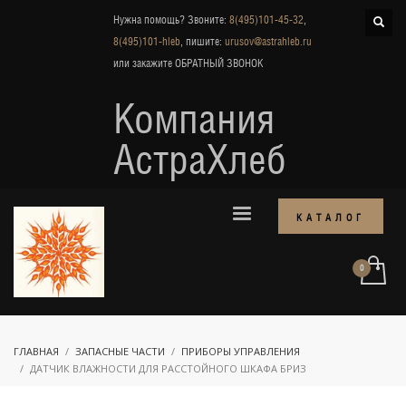
Нужна помощь? Звоните:
8(495)101-45-32
,
8(495)101-hleb
, пишите:
urusov@astrahleb.ru
или закажите
ОБРАТНЫЙ ЗВОНОК
Компания
АстраХлеб
КАТАЛОГ
ГЛАВНАЯ
ЗАПАСНЫЕ ЧАСТИ
ПРИБОРЫ УПРАВЛЕНИЯ
ДАТЧИК ВЛАЖНОСТИ ДЛЯ РАССТОЙНОГО ШКАФА БРИЗ