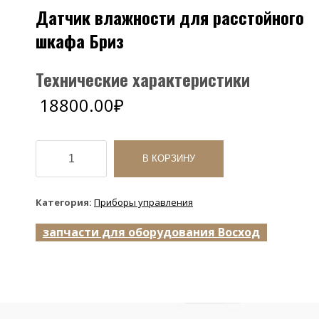
Датчик влажности для расстойного
шкафа Бриз
Технические характеристики
18800.00
₽
Количество
товара
В КОРЗИНУ
Датчик
влажности
для
Категория:
Приборы управления
расстойного
шкафа
запчасти для оборудования Восход
Бриз