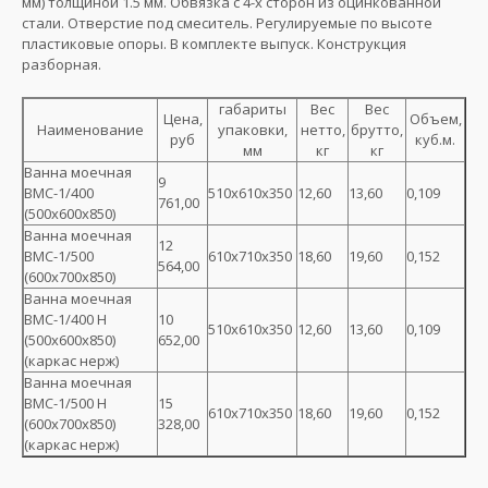
мм) толщиной 1.5 мм. Обвязка с 4-х сторон из оцинкованной
стали. Отверстие под смеситель. Регулируемые по высоте
пластиковые опоры. В комплекте выпуск. Конструкция
разборная.
габариты
Вес
Вес
Цена,
Объем,
Наименование
упаковки,
нетто,
брутто,
руб
куб.м.
мм
кг
кг
Ванна моечная
9
ВМС-1/400
510х610х350
12,60
13,60
0,109
761,00
(500х600х850)
Ванна моечная
12
ВМС-1/500
610х710х350
18,60
19,60
0,152
564,00
(600х700х850)
Ванна моечная
ВМС-1/400 Н
10
510х610х350
12,60
13,60
0,109
(500х600х850)
652,00
(каркас нерж)
Ванна моечная
ВМС-1/500 Н
15
610х710х350
18,60
19,60
0,152
(600х700х850)
328,00
(каркас нерж)