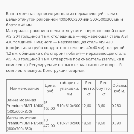
Ванна моечная односекционная из нержавеющей стали с
цельнотянутой раковиной 400х400х300 или 500х500х300 мм и
бортом 45 мм.
Материалы: раковина цельнотянутая из нержавеющей стали
AISI 304 толщиной 1 мм; столешница — нержавеющая сталь AISI
430 толщиной 1 мм; ноги — нержавеющая сталь AISI 430
(профильная труба квадратного сечения 40х40 мм) толщиной
1.2 мм; облицовка с 3-х сторон («юбка») — нержавеющая сталь
AISI 430 толщиной 1 мм. Отверстие под смеситель (заглушка в
комплекте). Регулируемые по высоте пластиковые опоры. В
комплекте выпуск. Конструкция сварная.
габариты
Вес
Вес
Цена,
Объем,
Наименование
упаковки,
нетто,
брутто,
руб
куб.м.
мм
кг
кг
Ванна моечная
15
Premium ВМП-1/400
510х610х900
12,60
13,60
0,280
165,00
(500х600х850)
Ванна моечная
18
Premium ВМП-1/500
610х710х900
18,60
19,60
0,390
472,00
(600х700х850)