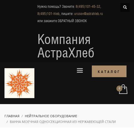
Нужна помощь? Звоните:
8(495)101-45-32
,
8(495)101-hleb
, пишите:
urusov@astrahleb.ru
или закажите
ОБРАТНЫЙ ЗВОНОК
Компания
АстраХлеб
КАТАЛОГ
ГЛАВНАЯ
НЕЙТРАЛЬНОЕ ОБОРУДОВАНИЕ
ВАННА МОЕЧНАЯ ОДНОСЕКЦИОННАЯ ИЗ НЕРЖАВЕЮЩЕЙ СТАЛИ