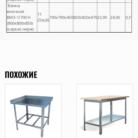
Ванна
моечная
11
ВМЭ-1/700 Н
700х700х450
820х820х470
22,90
24,00
0,316
254,00
(800х800х850)
(каркас нерж)
ПОХОЖИЕ