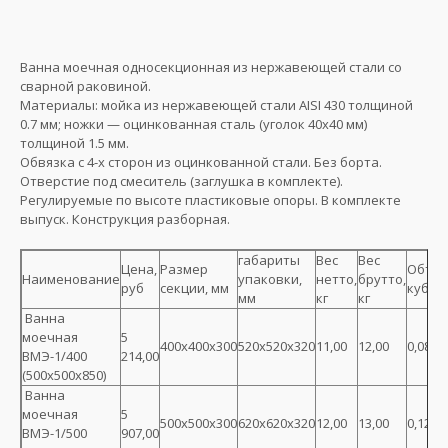
Ванна моечная односекционная из нержавеющей стали со
сварной раковиной.
Материалы: мойка из нержавеющей стали AISI 430 толщиной
0.7 мм; ножки — оцинкованная сталь (уголок 40х40 мм)
толщиной 1.5 мм.
Обвязка с 4-х сторон из оцинкованной стали. Без борта.
Отверстие под смеситель (заглушка в комплекте).
Регулируемые по высоте пластиковые опоры. В комплекте
выпуск. Конструкция разборная.
габариты
Вес
Вес
Цена,
Размер
Объем
Наименование
упаковки,
нетто,
брутто,
руб
секции, мм
куб.м.
мм
кг
кг
Ванна
моечная
5
400х400х300
520х520х320
11,00
12,00
0,087
ВМЭ-1/400
214,00
(500х500х850)
Ванна
моечная
5
500х500х300
620х620х320
12,00
13,00
0,123
ВМЭ-1/500
907,00