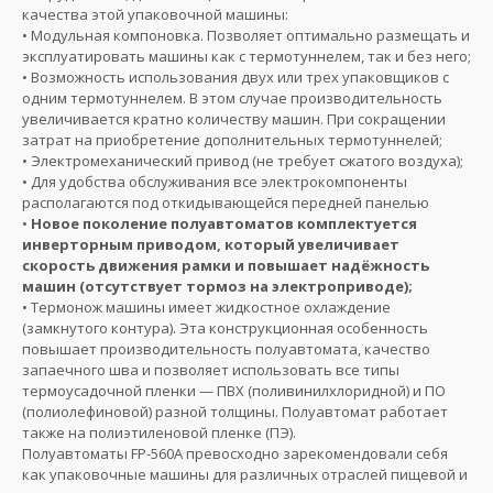
качества этой упаковочной машины:
• Модульная компоновка. Позволяет оптимально размещать и
эксплуатировать машины как с термотуннелем, так и без него;
• Возможность использования двух или трех упаковщиков с
одним термотуннелем. В этом случае производительность
увеличивается кратно количеству машин. При сокращении
затрат на приобретение дополнительных термотуннелей;
• Электромеханический привод (не требует сжатого воздуха);
• Для удобства обслуживания все электрокомпоненты
располагаются под откидывающейся передней панелью
•
Новое поколение полуавтоматов комплектуется
инверторным приводом, который увеличивает
скорость движения рамки и повышает надёжность
машин (отсутствует тормоз на электроприводе);
• Термонож машины имеет жидкостное охлаждение
(замкнутого контура). Эта конструкционная особенность
повышает производительность полуавтомата, качество
запаечного шва и позволяет использовать все типы
термоусадочной пленки — ПВХ (поливинилхлоридной) и ПО
(полиолефиновой) разной толщины. Полуавтомат работает
также на полиэтиленовой пленке (ПЭ).
Полуавтоматы FP-560А превосходно зарекомендовали себя
как упаковочные машины для различных отраслей пищевой и