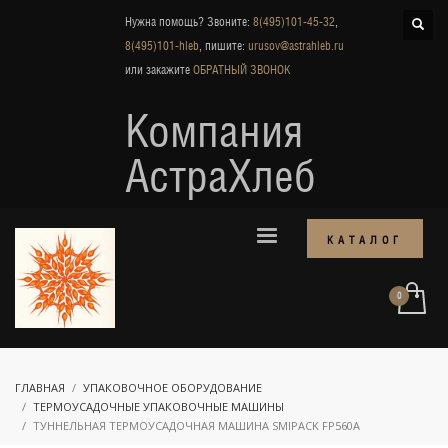
Нужна помощь? Звоните:
8(495)101-45-32
,
8(495)101-hleb
, пишите:
urusov@astrahleb.ru
или закажите
ОБРАТНЫЙ ЗВОНОК
Компания
АстраХлеб
КАТАЛОГ
ГЛАВНАЯ
УПАКОВОЧНОЕ ОБОРУДОВАНИЕ
ТЕРМОУСАДОЧНЫЕ УПАКОВОЧНЫЕ МАШИНЫ
ТУННЕЛЬНАЯ ТЕРМОУСАДОЧНАЯ МАШИНА SMIPACK FP560A