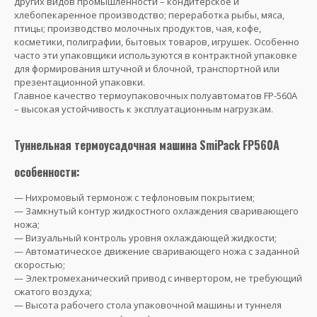
других видов промышленности – кондитерское и
хлебопекаренное производство; переработка рыбы, мяса,
птицы; производство молочных продуктов, чая, кофе,
косметики, полиграфии, бытовых товаров, игрушек. Особенно
часто эти упаковщики используются в контрактной упаковке
для формирования штучной и блочной, транспортной или
презентационной упаковки.
Главное качество термоупаковочных полуавтоматов FP-560А
– высокая устойчивость к эксплуатационным нагрузкам.
Туннельная термоусадочная машина SmiPack FP560A
особенности:
— Нихромовый термонож с тефлоновым покрытием;
— Замкнутый контур жидкостного охлаждения сваривающего
ножа;
— Визуальный контроль уровня охлаждающей жидкости;
— Автоматическое движение сваривающего ножа с заданной
скоростью;
— Электромеханический привод с инвертором, не требующий
сжатого воздуха;
— Высота рабочего стола упаковочной машины и туннеля