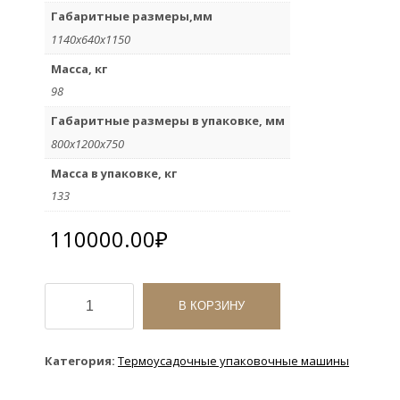
Габаритные размеры,мм
1140x640x1150
Масса, кг
98
Габаритные размеры в упаковке, мм
800x1200x750
Масса в упаковке, кг
133
110000.00
₽
Количество
товара
В КОРЗИНУ
Термоупаковочная
машина
Compack
Категория:
Термоусадочные упаковочные машины
4500