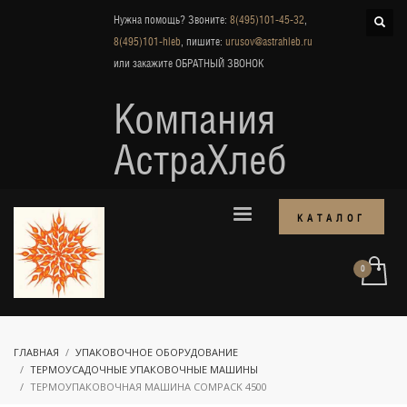
Нужна помощь? Звоните:
8(495)101-45-32
,
8(495)101-hleb
, пишите:
urusov@astrahleb.ru
или закажите
ОБРАТНЫЙ ЗВОНОК
Компания
АстраХлеб
КАТАЛОГ
ГЛАВНАЯ
УПАКОВОЧНОЕ ОБОРУДОВАНИЕ
ТЕРМОУСАДОЧНЫЕ УПАКОВОЧНЫЕ МАШИНЫ
ТЕРМОУПАКОВОЧНАЯ МАШИНА COMPACK 4500