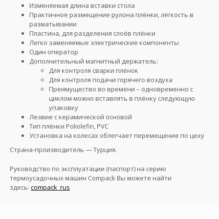
Изменяемая длина вставки стола
Практичное размещение рулона плёнки, лёгкость в
разматывании
Пластина, для разделения слоёв плёнки
Легко заменяемые электрические компоненты
Один оператор
Дополнительный магнитный держатель:
Для контроля сварки плёнок
Для контроля подачи горячего воздуха
Преимущество во времени – одновременно с
циклом можно вставлять в плёнку следующую
упаковку
Лезвие с керамической основой
Тип плёнки Poliolefin, PVC
Установка на колесах облегчает перемещение по цеху
Страна-производитель — Турция.
Руководство по эксплуатации (паспорт) на серию
термоусадочных машин Compack Вы можете найти
здесь:
compack_rus