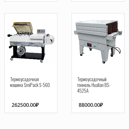
Термоусадочная
Термоусадочный
машина SmiPack S-560
тоннель Hualian BS-
4525A
262500.00
₽
88000.00
₽