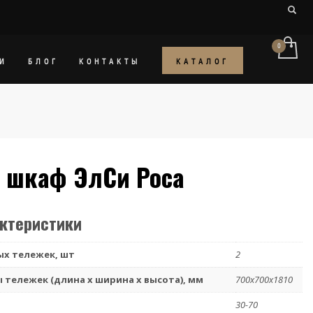
КАТАЛОГ
И
БЛОГ
КОНТАКТЫ
 шкаф ЭлСи Роса
актеристики
х тележек, шт
2
тележек (длина х ширина х высота), мм
700x700x1810
30-70