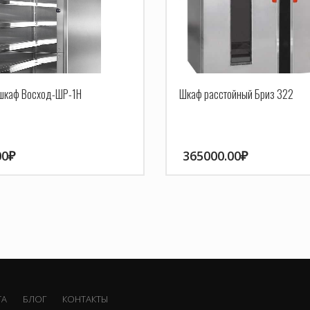
шкаф Восход-ШР-1Н
Шкаф расстойный Бриз 322
00
₽
365000.00
₽
ТА
БЛОГ
КОНТАКТЫ