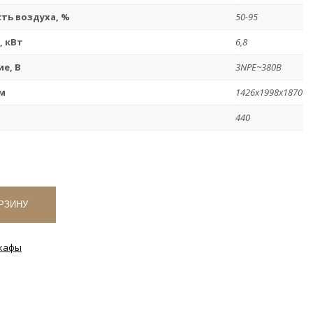
ть воздуха, %
50-95
 кВт
6,8
е, В
3NPE~380В
м
1426х1998х1870
440
РЗИНУ
кафы