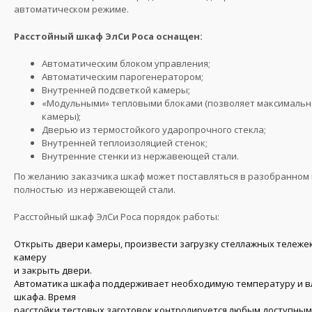
автоматическом режиме.
Расстойный шкаф ЭлСи Роса оснащен:
Автоматическим блоком управления;
Автоматическим парогенератором;
Внутренней подсветкой камеры;
«Модульными» тепловыми блоками (позволяет максимальн
камеры);
Дверью из термостойкого ударопрочного стекла;
Внутренней теплоизоляцией стенок;
Внутренние стенки из нержавеющей стали.
По желанию заказчика шкаф может поставляться в разобранном 
полностью из нержавеющей стали.
Расстойный шкаф ЭлСи Роса порядок работы:
Открыть двери камеры, произвести загрузку стеллажных тележек
камеру
и закрыть двери.
Автоматика шкафа поддерживает необходимую температуру и в
шкафа. Время
расстойки тестовых заготовок контролируется любым доступным