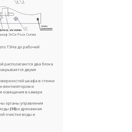
шкаф ЭлСи Роса Схема
ого ТЭНа до рабочей
ой располагаются два блока
закрывается двумя
оверхностей шкафа в стенки
ен вентилятором и
я освещения в камере
ены органы управления
 воды
(10)
и дренажная
бой очистки воды и