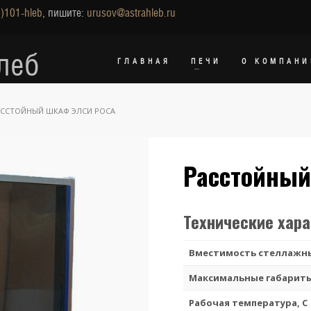
)101-hleb
, пишите:
urusov@astrahleb.ru
леб
ГЛАВНАЯ
ПЕЧИ
О КОМПАНИ
АССТОЙНЫЙ ШКАФ ЭЛСИ РОСА
Расстойный
Технические хар
Вместимость стеллажны
Максимальные габариты 
Рабочая температура, С