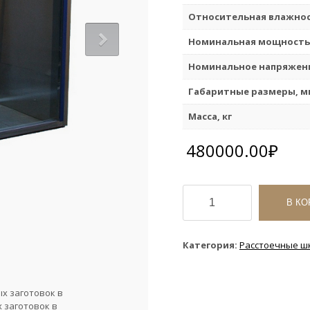
Относительная влажнос
Номинальная мощность,
Номинальное напряжени
Габаритные размеры, м
Масса, кг
480000.00
₽
Количество
товара
В КО
Расстойный
шкаф
ЭлСи
Категория:
Расстоечные ш
Роса
х заготовок в
 заготовок в