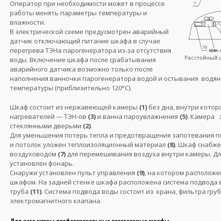
Оператор при необходимости может в процессе
работы менять параметры температуры и
влажности.
В электрической схеме предусмотрен аварийный
датчик отключающий питание шкафа в случае
перегрева ТЭНа парогенератора из-за отсутствия
Расстойный 
воды. Включение шкафа после срабатывания
аварийного датчика возможно только после
наполнения ванночки парогенератора водой и остывания водян
температуры (приблизительно 120°С).
Шкаф состоит из нержавеющей камеры
(1)
без дна, внутри котор
нагревателей — ТЭН-ов
(3)
и ванна пароувлажнения
(5)
. Камера 
стеклянными дверьми
(2)
.
Для уменьшения потерь тепла и предотвращения запотевания п
и потолок уложен теплоизоляционный материал
(8)
. Шкаф снабж
воздуховодом
(7)
для перемешивания воздуха внутри камеры. Дл
установлен фонарь.
Снаружи установлен пульт управления
(9)
, на котором располож
шкафом. На задней стенке шкафа расположена система подвода
труба
(11)
. Система подвода воды состоит из крана, фильтра гру
электромагнитного клапана.
Для чего нужны профессиональные расстоечные шкафы