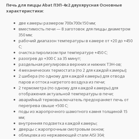
Печь для пиццы Abat ПЭП-4х2 двухярусная Основные
характеристики:
две камеры размером 700х700х150 мм;
вместимость печи — 8 заготовок для пиццы диаметром
350 мм;
рабочий диапазон температуры в камере от +20 до +450
С;
очистка пиролизом при температуре +450 С;
разогрев до +300 С за 35 минут;
раздельная регулировка верхних и нижних ТЭН-ов;
4 механических термостата (по 2 для каждой камеры);
2 шибера (по одному для каждой камеры) для отвода
паров и оттока нагретого воздуха из печи;
2 термометра (по одному для каждой камеры) для
отображения актуальной температуры в печи;
аварийный термовыключатель предохраняет печь от
перегрева свыше +500 С;
поды из жаропрочного шамотного камня толщиной 15
мм;
внутренняя подсветка каждой камеры;
дверцы с жаропрочным смотровым окном;
облицовка из нержавеющей стали AISI 304;