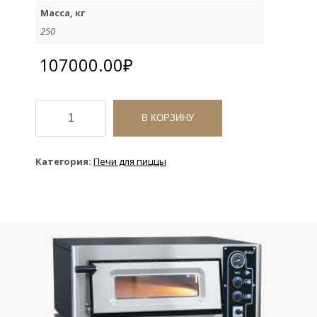
Масса, кг
250
107000.00
₽
Количество
товара
В КОРЗИНУ
Печь
для
пиццы
Категория:
Печи для пиццы
Abat
ПЭП-4х2
двухярусная