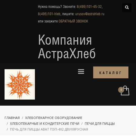
Нужна помощь? Звоните:
8(495)101-45-32
,
8(495)101-hleb
, пишите:
urusov@astrahleb.ru
или закажите
ОБРАТНЫЙ ЗВОНОК
Компания
АстраХлеб
КАТАЛОГ
ГЛАВНАЯ
ХЛЕБОПЕКАРНОЕ ОБОРУДОВАНИЕ
ХЛЕБОПЕКАРНЫЕ И КОНДИТЕРСКИЕ ПЕЧИ
ПЕЧИ ДЛЯ ПИЦЦЫ
ПЕЧЬ ДЛЯ ПИЦЦЫ ABAT ПЭП-4Х2 ДВУХЯРУСНАЯ