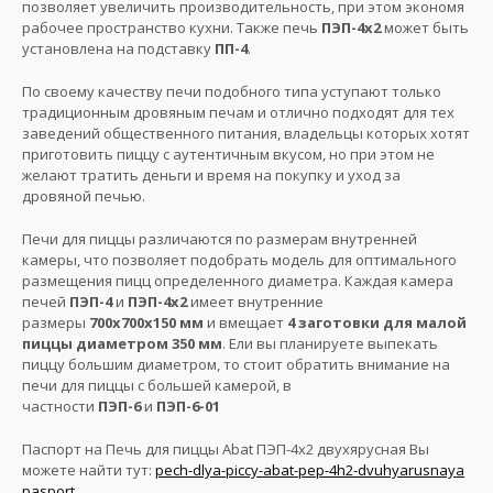
позволяет увеличить производительность, при этом экономя
рабочее пространство кухни. Также печь
ПЭП-4х2
может быть
установлена на подставку
ПП-4
.
По своему качеству печи подобного типа уступают только
традиционным дровяным печам и отлично подходят для тех
заведений общественного питания, владельцы которых хотят
приготовить пиццу с аутентичным вкусом, но при этом не
желают тратить деньги и время на покупку и уход за
дровяной печью.
Печи для пиццы различаются по размерам внутренней
камеры, что позволяет подобрать модель для оптимального
размещения пицц определенного диаметра. Каждая камера
печей
ПЭП-4
и
ПЭП-4х2
имеет внутренние
размеры
700x700x150 мм
и вмещает
4 заготовки для малой
пиццы диаметром 350 мм
. Ели вы планируете выпекать
пиццу большим диаметром, то стоит обратить внимание на
печи для пиццы с большей камерой, в
частности
ПЭП-6
и
ПЭП-6-01
Паспорт на Печь для пиццы Abat ПЭП-4х2 двухярусная Вы
можете найти тут:
pech-dlya-piccy-abat-pep-4h2-dvuhyarusnaya
pasport