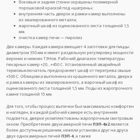
боковые и задняя стенки окрашены полимерной
порошковой краской под «шагрень»;
внутренняя часть дверок и рамки камер выполнены
из эмалированного металла;
жарочный шкаф из оцинкованного листа толщиной 1,5
мм.
очистка камер печи — пиролиз
Две камеры. Каждая камера вмещает 4 заготовки для пиццы
диаметром 350 мм и имеет раздельную регулировку мощности
верхних и нижних ТЭНов. Рабочий диапазон температуры
пекарных камер +20…+450 С. Установленный аварийный
термовыключатель предохраняет шкаф от перегрева свыше
+500 С. Облицовка выполнена из крашенного металла, дверка
и рамка камеры из эмалированного, а жарочный шкаф из
оцинкованного листа толщиной 1,5 мм. Поды из жаропрочного
камня толщиной 15 мм.
Для того, чтобы процесс выпечки был максимально комфортен
и нагляден, в каждой рабочей камере есть внутренняя
подсветка, дверки укомплектованы жаропрочным смотровым
окном. Приобретение двухкамерной печи
ПЭП-4х2
является
более доступным решеним, нежели установка друг на друга
двух однокамерных печей
ПЭП-4
, а также