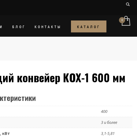
КАТАЛОГ
И
БЛОГ
КОНТАКТЫ
й конвейер КОХ-1 600 мм
актеристики
400
3 и более
 кВт
3,1-5,81