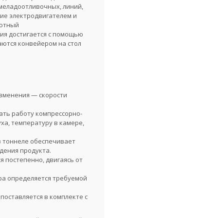
рмеладоотливочных, линий,
ние электродвигателем и
тотный
ия достигается с помощью
аются конвейером на стол
зменения — скорости
ать работу компрессорно-
ха, температуру в камере,
в тоннеле обеспечивает
дения продукта.
я постепенно, двигаясь от
ра определяется требуемой
поставляется в комплекте с