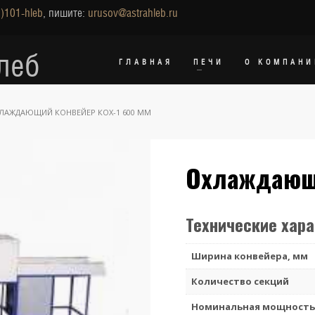
)101-hleb
, пишите:
urusov@astrahleb.ru
леб
ГЛАВНАЯ
ПЕЧИ
О КОМПАНИ
ЛАЖДАЮЩИЙ КОНВЕЙЕР КОХ-1 600 ММ
Охлаждающи
Технические хар
Ширина конвейера, мм
Количество секций
Номинальная мощность,