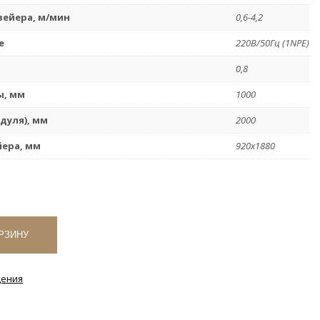
вейера, м/мин
0,6-4,2
е
220В/50Гц (1NPE)
0,8
ы, мм
1000
дуля), мм
2000
йера, мм
920х1880
РЗИНУ
дения