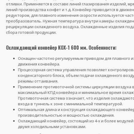
отливки. Применяется в составе линий глазирования изделий, м
линий производства конфет и т.д. Конвейер приводится в движе
редуктором, для плавного изменения скорости используется час
преобразователь. Нужная температура внутри камеры охлажден
рециркуляции охлажденного воздуха. Охлажденные изделия под
сбора готовой продукции.
Охлаждающий конвейер КОХ-1 600 мм. Особенности:
Оснащен частотно регулируемым приводом для плавного и
движения конвейера.
Процессорная система управления позволяет контролиров
конденсаторного блока, объем подачи охлажденного возду
режимы оттаивания.
Применение противоточной системы циркуляции воздуха 
максимальный КПД конвейера и минимальное время охлаж
Противоточная система означает, что изделия охлаждаютс
входа в туннель к зоне с минимальной температурой.
Оптимальная длина и конструкция охлаждающего конвейе
производительностью и мощностью охлаждения.
Охлаждающий конвейер, состоящий из 4-х и более модулей 
двумя холодильными установками.