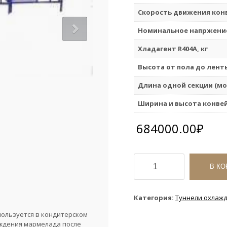
Скорость движения кон
Номинальное напржени
Хладагент R404A, кг
Высота от пола до лент
Длина одной секции (мо
Ширина и высота конве
684000.00
₽
Количество
товара
В КО
Охлаждающий
конвейер
КОХ-1
Категория:
Туннели охлаж
600
ользуется в кондитерском
мм
аждения мармелада после