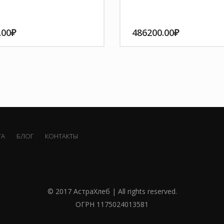
.00
₽
486200.00
₽
ТА
БЛОГ
КОНТАКТЫ
© 2017 АстраХлеб | All rights reserved.
ОГРН 1175024013581