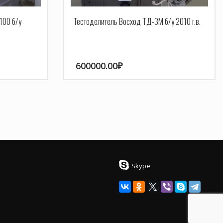
100 б/у
Тестоделитель Восход ТД-3М б/у 2010 г.в.
600000.00
₽
Skype