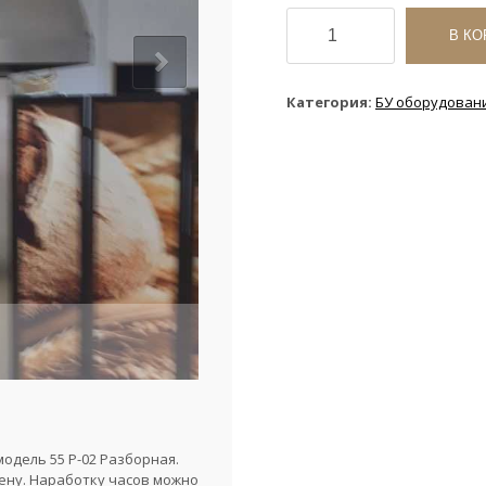
Количество
товара
В КО
Муссон
ротор
55
Категория:
БУ оборудован
б/
у
2016
года
электрическая
одель 55 Р-02 Разборная.
ену. Наработку часов можно