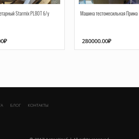
етарный Starmix PL80T б/у
Машина тестомесильная Прима 
00
₽
280000.00
₽
ТА
БЛОГ
КОНТАКТЫ