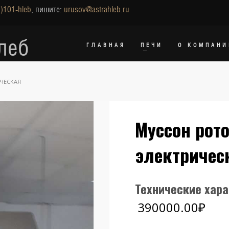
)101-hleb
, пишите:
urusov@astrahleb.ru
леб
ГЛАВНАЯ
ПЕЧИ
О КОМПАНИ
ИЧЕСКАЯ
Муссон рото
электричес
Технические хар
390000.00
₽