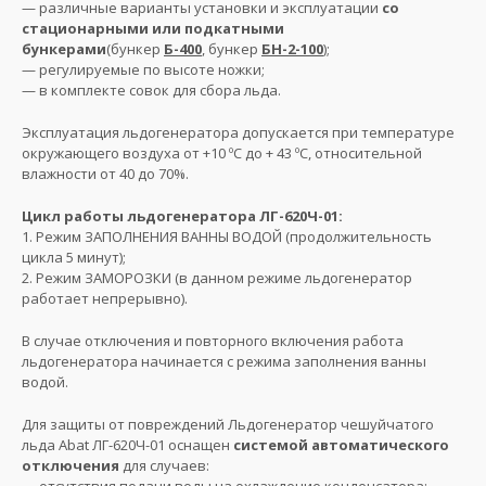
— различные варианты установки и эксплуатации
со
стационарными или подкатными
бункерами
(бункер
Б-400
, бункер
БН-2-100
);
— регулируемые по высоте ножки;
— в комплекте совок для сбора льда.
Эксплуатация льдогенератора допускается при температуре
окружающего воздуха от +10 ºС до + 43 ºС, относительной
влажности от 40 до 70%.
Цикл работы льдогенератора ЛГ-620Ч-01:
1. Режим ЗАПОЛНЕНИЯ ВАННЫ ВОДОЙ (продолжительность
цикла 5 минут);
2. Режим ЗАМОРОЗКИ (в данном режиме льдогенератор
работает непрерывно).
В случае отключения и повторного включения работа
льдогенератора начинается с режима заполнения ванны
водой.
Для защиты от повреждений Льдогенератор чешуйчатого
льда Abat ЛГ-620Ч-01 оснащен
системой автоматического
отключения
для случаев: