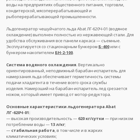
воды на предприятиях общественного питания, торговли,
кондитерской, мясоперерабатывающей и
рыбоперерабатывающей промышленности.
Льдогенератор чешуйчатого льда Abat ЛГ-620Ч-01 (водяное
охлаждение) выполнен полностью из нержавеющей стали. Для
удобства обслуживания все панели каркаса — съемные.
Эксплуатируется со стационарным бункером
Б-400
или с
бункером-накопителем
БН-2-100
.
Система водяного охлаждения
. Вертикально
ориентированный, неподвижный барабан-испаритель для
намерзания льда обеспечивает герметичность системы
подачи хладагента в течение всего срока службы
изделия. Намерзший на барабан-испаритель лед срезается
ножом, который имеет привод от мотор-редуктора.
Основные характеристики льдогенератора Abat
ЛГ-620Ч-01:
— высокая производительность —
620 кг/сутки
— при низком
потреблении воды —
13 л/кг
;
—
стабильная работа
, в том числе и в жарких
климатических условиях;