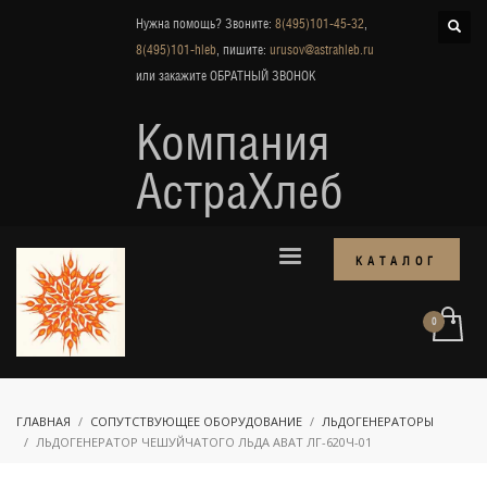
Нужна помощь? Звоните:
8(495)101-45-32
,
8(495)101-hleb
, пишите:
urusov@astrahleb.ru
или закажите
ОБРАТНЫЙ ЗВОНОК
Компания
АстраХлеб
КАТАЛОГ
ГЛАВНАЯ
СОПУТСТВУЮЩЕЕ ОБОРУДОВАНИЕ
ЛЬДОГЕНЕРАТОРЫ
ЛЬДОГЕНЕРАТОР ЧЕШУЙЧАТОГО ЛЬДА ABAT ЛГ-620Ч-01